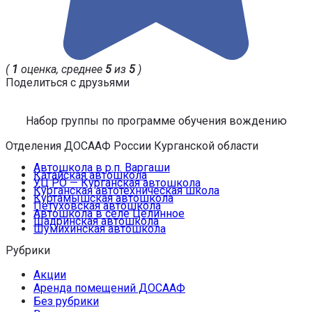
(
1
оценка, среднее
5
из
5
)
Поделиться с друзьями
Набор группы по программе обучения вождению
Отделения ДОСААФ России Курганской области
Автошкола в р.п. Варгаши
Катайская автошкола
УЦ РО — Курганская автошкола
Курганская автотехническая школа
Куртамышская автошкола
Петуховская автошкола
Автошкола в селе Целинное
Шадринская автошкола
Шумихинская автошкола
Рубрики
Акции
Аренда помещений ДОСААФ
Без рубрики