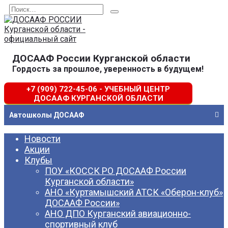
Перейти
Search
к
for:
содержанию
ДОСААФ России Курганской области
Гордость за прошлое, уверенность в будущем!
+7 (909) 722-45-06 - УЧЕБНЫЙ ЦЕНТР
ДОСААФ КУРГАНСКОЙ ОБЛАСТИ
Автошколы ДОСААФ
Новости
Акции
Клубы
ПОУ «КОССК РО ДОСААФ России
Курганской области»
АНО «Куртамышский АТСК «Оберон-клуб»
ДОСААФ России»
АНО ДПО Курганский авиационно-
спортивный клуб