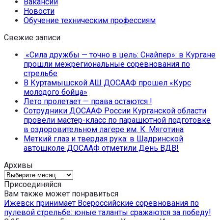
Вакансии
Новости
Обучение техническим профессиям
Свежие записи
«Сила дружбы — точно в цель: Снайпер»: в Кургане
прошли межрегиональные соревнования по
стрельбе
В Куртамышской АШ ДОСААФ прошел «Курс
молодого бойца»
Лето пролетает — права остаются !
Сотрудники ДОСААФ России Курганской области
провели мастер-класс по парашютной подготовке
в оздоровительном лагере им. К. Мяготина
Меткий глаз и твердая рука: в Шадринской
автошколе ДОСААФ отметили День ВДВ!
Архивы
Архивы
Присоединяйся
Вам также может понравиться
Ижевск принимает Всероссийские соревнования по
пулевой стрельбе: юные таланты сражаются за победу!