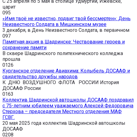
С 25 апреля по 5 мая в столице Удмуртии, Ижевске,
царит
0
95
«Имя твоё не известно, подвиг твой бессмертен»: День
Неизвестного Солдата в Мишкинском музее
3 декабря, в День Неизвестного Солдата, в первичном
0
97
Памятная акция в Шадринске: Чествование героев и
сохранение памяти
В сквере Шадринского политехнического колледжа
прошла
0
126
Курганское отделение Авиахима: Колыбель ДОСААФ и
свидетельство дружбы народов
К ДНЮ ВОЗДУШНОГО ФЛОТА РОССИИ История
ДОСААФ России
0
163
Коллектив Шадринской автошколы ДОСААФ поздравил
с 75-летним юбилеем уважаемого Алексей Федоровича
Стерхова – председателя Местного отделения МАФ
ГСВГ.
20 мая 2025 года коллектив Шадринской автошколы
ДОСААФ
0
208