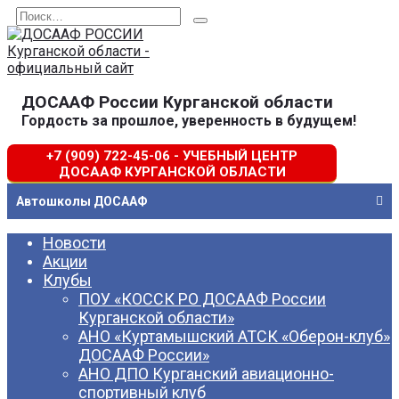
Перейти
Search
к
for:
содержанию
ДОСААФ России Курганской области
Гордость за прошлое, уверенность в будущем!
+7 (909) 722-45-06 - УЧЕБНЫЙ ЦЕНТР
ДОСААФ КУРГАНСКОЙ ОБЛАСТИ
Автошколы ДОСААФ
Новости
Акции
Клубы
ПОУ «КОССК РО ДОСААФ России
Курганской области»
АНО «Куртамышский АТСК «Оберон-клуб»
ДОСААФ России»
АНО ДПО Курганский авиационно-
спортивный клуб