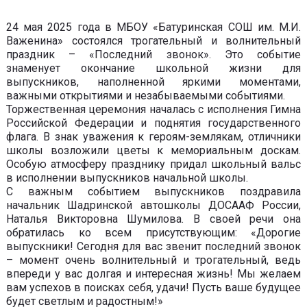
24 мая 2025 года в МБОУ «Батуринская СОШ им. М.И.
Важенина» состоялся трогательный и волнительный
праздник – «Последний звонок». Это событие
знаменует окончание школьной жизни для
выпускников, наполненной яркими моментами,
важными открытиями и незабываемыми событиями.
Торжественная церемония началась с исполнения Гимна
Российской Федерации и поднятия государственного
флага. В знак уважения к героям-землякам, отличники
школы возложили цветы к мемориальным доскам.
Особую атмосферу празднику придал школьный вальс
в исполнении выпускников начальной школы.
С важным событием выпускников поздравила
начальник Шадринской автошколы ДОСААФ России,
Наталья Викторовна Шумилова. В своей речи она
обратилась ко всем присутствующим: «Дорогие
выпускники! Сегодня для вас звенит последний звонок
– момент очень волнительный и трогательный, ведь
впереди у вас долгая и интересная жизнь! Мы желаем
вам успехов в поисках себя, удачи! Пусть ваше будущее
будет светлым и радостным!»