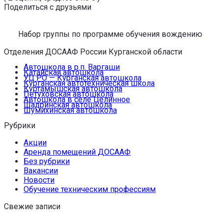
Поделиться с друзьями
Набор группы по программе обучения вождению
Отделения ДОСААФ России Курганской области
Автошкола в р.п. Варгаши
Катайская автошкола
УЦ РО — Курганская автошкола
Курганская автотехническая школа
Куртамышская автошкола
Петуховская автошкола
Автошкола в селе Целинное
Шадринская автошкола
Шумихинская автошкола
Рубрики
Акции
Аренда помещений ДОСААФ
Без рубрики
Вакансии
Новости
Обучение техническим профессиям
Свежие записи