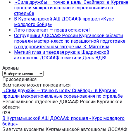
«Сила дружбы — точно в цель: Снайпер»: в Кургане
прошли межрегиональные соревнования по
стрельбе
В Куртамышской АШ ДОСААФ прошел «Курс
молодого бойца»
Лето пролетает — права остаются !
Сотрудники ДОСААФ России Курганской области
провели мастер-класс по парашютной подготовке
в оздоровительном лагере им. К. Мяготина
Меткий глаз и твердая рука: в Шадринской
автошколе ДОСААФ отметили День ВДВ!
Архивы
Архивы
Присоединяйся
Вам также может понравиться
«Сила дружбы — точно в цель: Снайпер»: в Кургане
прошли межрегиональные соревнования по стрельбе
Региональное отделение ДОСААФ России Курганской
области
0
28
В Куртамышской АШ ДОСААФ прошел «Курс молодого
бойца»
5 августа курсанты Куртамышской автошколы ДОСААФ