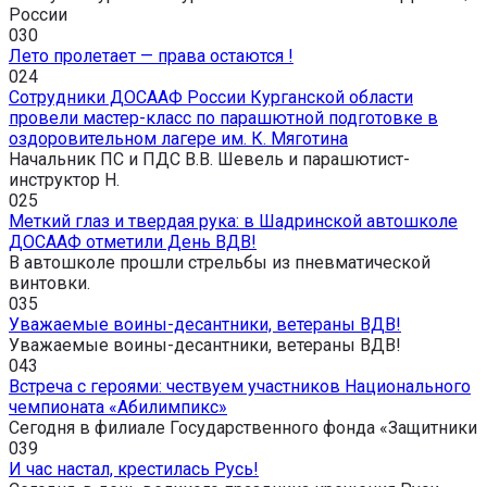
России
0
30
Лето пролетает — права остаются !
0
24
Сотрудники ДОСААФ России Курганской области
провели мастер-класс по парашютной подготовке в
оздоровительном лагере им. К. Мяготина
Начальник ПС и ПДС В.В. Шевель и парашютист-
инструктор Н.
0
25
Меткий глаз и твердая рука: в Шадринской автошколе
ДОСААФ отметили День ВДВ!
В автошколе прошли стрельбы из пневматической
винтовки.
0
35
Уважаемые воины-десантники, ветераны ВДВ!
Уважаемые воины-десантники, ветераны ВДВ!
0
43
Встреча с героями: чествуем участников Национального
чемпионата «Абилимпикс»
Сегодня в филиале Государственного фонда «Защитники
0
39
И час настал, крестилась Русь!