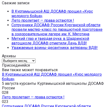
Свежие записи
В Куртамышской АШ ДОСААФ прошел «Курс
молодого бойца»
Лето пролетает — права остаются !
Сотрудники ДОСААФ России Курганской области
провели мастер-класс по парашютной подготовке
в оздоровительном лагере им. К. Мяготина
Меткий глаз и твердая рука: в Шадринской
автошколе ДОСААФ отметили День ВДВ!
Уважаемые воины-десантники, ветераны ВДВ!
Архивы
Архивы
Присоединяйся
Вам также может понравиться
В Куртамышской АШ ДОСААФ прошел «Курс молодого
бойца»
5 августа курсанты Куртамышской автошколы ДОСААФ
России
0
28
Лето пролетает — права остаются !
0
23
Сотрудники ДОСААФ России Курганской области