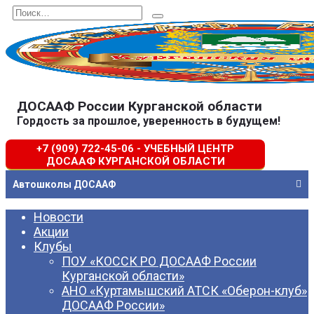
Перейти
Search
к
for:
содержанию
ДОСААФ России Курганской области
Гордость за прошлое, уверенность в будущем!
+7 (909) 722-45-06 - УЧЕБНЫЙ ЦЕНТР
ДОСААФ КУРГАНСКОЙ ОБЛАСТИ
Автошколы ДОСААФ
Новости
Акции
Клубы
ПОУ «КОССК РО ДОСААФ России
Курганской области»
АНО «Куртамышский АТСК «Оберон-клуб»
ДОСААФ России»