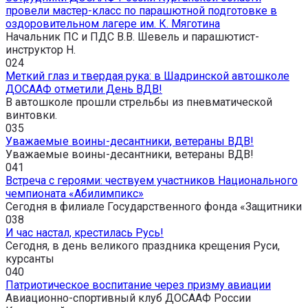
провели мастер-класс по парашютной подготовке в
оздоровительном лагере им. К. Мяготина
Начальник ПС и ПДС В.В. Шевель и парашютист-
инструктор Н.
0
24
Меткий глаз и твердая рука: в Шадринской автошколе
ДОСААФ отметили День ВДВ!
В автошколе прошли стрельбы из пневматической
винтовки.
0
35
Уважаемые воины-десантники, ветераны ВДВ!
Уважаемые воины-десантники, ветераны ВДВ!
0
41
Встреча с героями: чествуем участников Национального
чемпионата «Абилимпикс»
Сегодня в филиале Государственного фонда «Защитники
0
38
И час настал, крестилась Русь!
Сегодня, в день великого праздника крещения Руси,
курсанты
0
40
Патриотическое воспитание через призму авиации
Авиационно-спортивный клуб ДОСААФ России