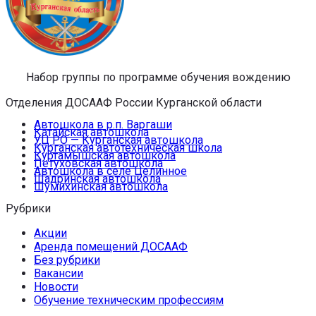
Набор группы по программе обучения вождению
Отделения ДОСААФ России Курганской области
Автошкола в р.п. Варгаши
Катайская автошкола
УЦ РО — Курганская автошкола
Курганская автотехническая школа
Куртамышская автошкола
Петуховская автошкола
Автошкола в селе Целинное
Шадринская автошкола
Шумихинская автошкола
Рубрики
Акции
Аренда помещений ДОСААФ
Без рубрики
Вакансии
Новости
Обучение техническим профессиям