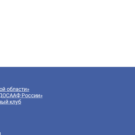
й области»
 ДОСААФ России»
ный клуб
и