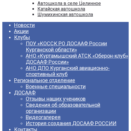
Автошкола в селе Целинное
Катайская автошкола
Шумихинская автошкола
Новости
Акции
Клубы
ПОУ «КОССК РО ДОСААФ России
Курганской области»
АНО «Куртамышский АТСК «Оберон-клуб»
ДОСААФ России»
АНО ДПО Курганский авиационно-
спортивный клуб
Региональное отделение
Военные специальности
ДОСААФ
Отзывы наших учеников
Сведения об образовательной
организации
Видеогалерея
История создания ДОСААФ РОССИИ
Контакты