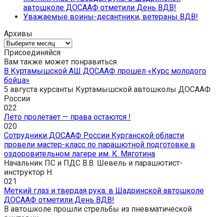
автошколе ДОСААФ отметили День ВДВ!
Уважаемые воины-десантники, ветераны ВДВ!
Архивы
Архивы
Присоединяйся
Вам также может понравиться
В Куртамышской АШ ДОСААФ прошел «Курс молодого
бойца»
5 августа курсанты Куртамышской автошколы ДОСААФ
России
0
22
Лето пролетает — права остаются !
0
20
Сотрудники ДОСААФ России Курганской области
провели мастер-класс по парашютной подготовке в
оздоровительном лагере им. К. Мяготина
Начальник ПС и ПДС В.В. Шевель и парашютист-
инструктор Н.
0
21
Меткий глаз и твердая рука: в Шадринской автошколе
ДОСААФ отметили День ВДВ!
В автошколе прошли стрельбы из пневматической