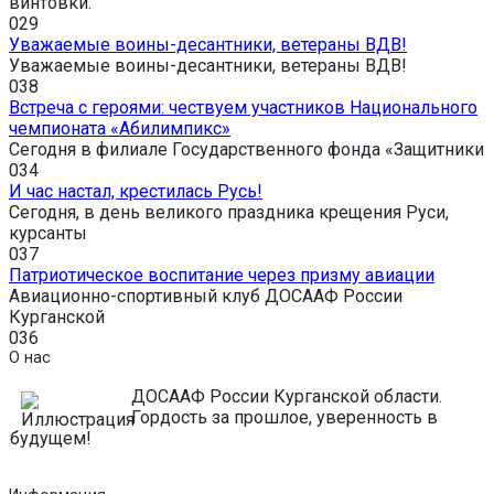
винтовки.
0
29
Уважаемые воины-десантники, ветераны ВДВ!
Уважаемые воины-десантники, ветераны ВДВ!
0
38
Встреча с героями: чествуем участников Национального
чемпионата «Абилимпикс»
Сегодня в филиале Государственного фонда «Защитники
0
34
И час настал, крестилась Русь!
Сегодня, в день великого праздника крещения Руси,
курсанты
0
37
Патриотическое воспитание через призму авиации
Авиационно-спортивный клуб ДОСААФ России
Курганской
0
36
О нас
ДОСААФ России Курганской области.
Гордость за прошлое, уверенность в
будущем!