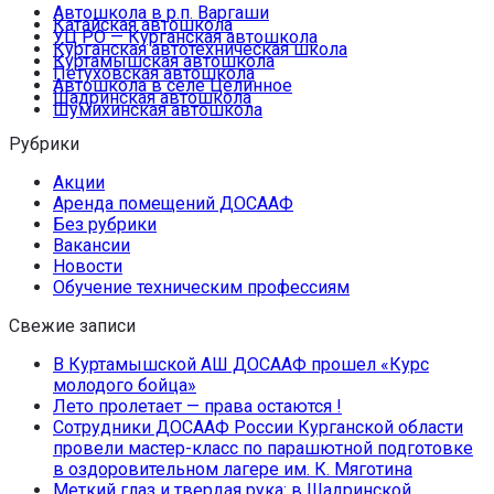
Автошкола в р.п. Варгаши
Катайская автошкола
УЦ РО — Курганская автошкола
Курганская автотехническая школа
Куртамышская автошкола
Петуховская автошкола
Автошкола в селе Целинное
Шадринская автошкола
Шумихинская автошкола
Рубрики
Акции
Аренда помещений ДОСААФ
Без рубрики
Вакансии
Новости
Обучение техническим профессиям
Свежие записи
В Куртамышской АШ ДОСААФ прошел «Курс
молодого бойца»
Лето пролетает — права остаются !
Сотрудники ДОСААФ России Курганской области
провели мастер-класс по парашютной подготовке
в оздоровительном лагере им. К. Мяготина
Меткий глаз и твердая рука: в Шадринской