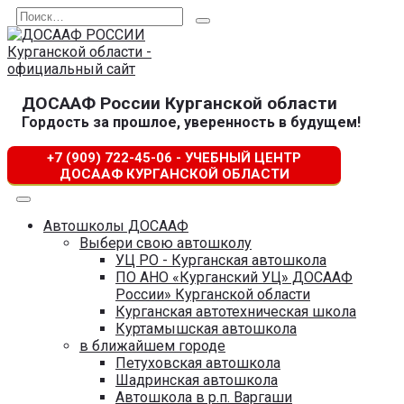
Перейти
Search
к
for:
содержанию
ДОСААФ России Курганской области
Гордость за прошлое, уверенность в будущем!
+7 (909) 722-45-06 - УЧЕБНЫЙ ЦЕНТР
ДОСААФ КУРГАНСКОЙ ОБЛАСТИ
Автошколы ДОСААФ
Выбери свою автошколу
УЦ РО - Курганская автошкола
ПО АНО «Курганский УЦ» ДОСААФ
России» Курганской области
Курганская автотехническая школа
Куртамышская автошкола
в ближайшем городе
Петуховская автошкола
Шадринская автошкола
Автошкола в р.п. Варгаши