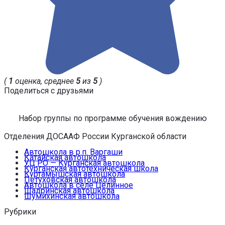
(
1
оценка, среднее
5
из
5
)
Поделиться с друзьями
Набор группы по программе обучения вождению
Отделения ДОСААФ России Курганской области
Автошкола в р.п. Варгаши
Катайская автошкола
УЦ РО — Курганская автошкола
Курганская автотехническая школа
Куртамышская автошкола
Петуховская автошкола
Автошкола в селе Целинное
Шадринская автошкола
Шумихинская автошкола
Рубрики