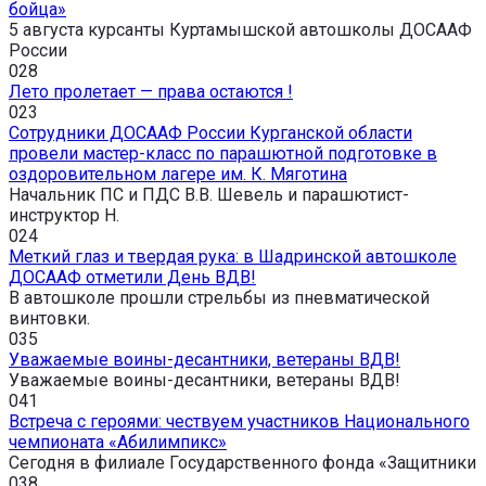
бойца»
5 августа курсанты Куртамышской автошколы ДОСААФ
России
0
28
Лето пролетает — права остаются !
0
23
Сотрудники ДОСААФ России Курганской области
провели мастер-класс по парашютной подготовке в
оздоровительном лагере им. К. Мяготина
Начальник ПС и ПДС В.В. Шевель и парашютист-
инструктор Н.
0
24
Меткий глаз и твердая рука: в Шадринской автошколе
ДОСААФ отметили День ВДВ!
В автошколе прошли стрельбы из пневматической
винтовки.
0
35
Уважаемые воины-десантники, ветераны ВДВ!
Уважаемые воины-десантники, ветераны ВДВ!
0
41
Встреча с героями: чествуем участников Национального
чемпионата «Абилимпикс»
Сегодня в филиале Государственного фонда «Защитники
0
38