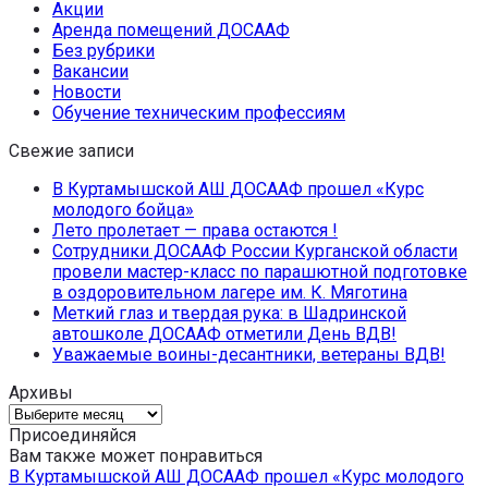
Акции
Аренда помещений ДОСААФ
Без рубрики
Вакансии
Новости
Обучение техническим профессиям
Свежие записи
В Куртамышской АШ ДОСААФ прошел «Курс
молодого бойца»
Лето пролетает — права остаются !
Сотрудники ДОСААФ России Курганской области
провели мастер-класс по парашютной подготовке
в оздоровительном лагере им. К. Мяготина
Меткий глаз и твердая рука: в Шадринской
автошколе ДОСААФ отметили День ВДВ!
Уважаемые воины-десантники, ветераны ВДВ!
Архивы
Архивы
Присоединяйся
Вам также может понравиться
В Куртамышской АШ ДОСААФ прошел «Курс молодого