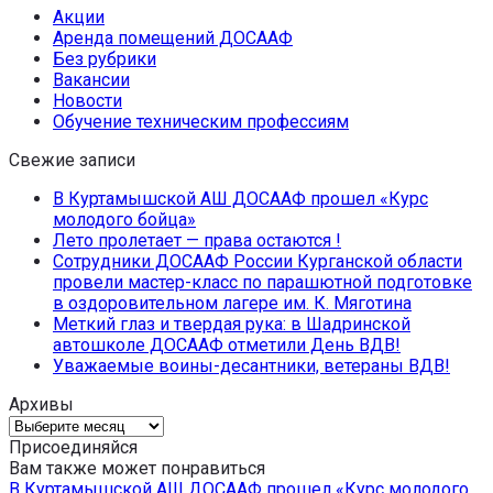
Акции
Аренда помещений ДОСААФ
Без рубрики
Вакансии
Новости
Обучение техническим профессиям
Свежие записи
В Куртамышской АШ ДОСААФ прошел «Курс
молодого бойца»
Лето пролетает — права остаются !
Сотрудники ДОСААФ России Курганской области
провели мастер-класс по парашютной подготовке
в оздоровительном лагере им. К. Мяготина
Меткий глаз и твердая рука: в Шадринской
автошколе ДОСААФ отметили День ВДВ!
Уважаемые воины-десантники, ветераны ВДВ!
Архивы
Архивы
Присоединяйся
Вам также может понравиться
В Куртамышской АШ ДОСААФ прошел «Курс молодого