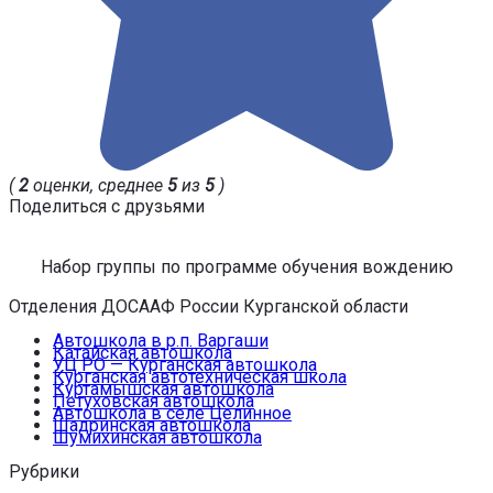
(
2
оценки, среднее
5
из
5
)
Поделиться с друзьями
Набор группы по программе обучения вождению
Отделения ДОСААФ России Курганской области
Автошкола в р.п. Варгаши
Катайская автошкола
УЦ РО — Курганская автошкола
Курганская автотехническая школа
Куртамышская автошкола
Петуховская автошкола
Автошкола в селе Целинное
Шадринская автошкола
Шумихинская автошкола
Рубрики