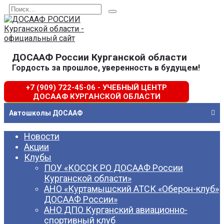
Перейти
Search
к
for:
содержанию
ДОСААФ России Курганской области
Гордость за прошлое, уверенность в будущем!
+7 (909) 722-45-06 - УЧЕБНЫЙ ЦЕНТР
ДОСААФ КУРГАНСКОЙ ОБЛАСТИ
Автошколы ДОСААФ
Новости
Акции
Клубы
ПОУ «КОССК РО ДОСААФ России
Курганской области»
АНО «Куртамышский АТСК «Оберон-клуб»
ДОСААФ России»
АНО ДПО Курганский авиационно-
спортивный клуб