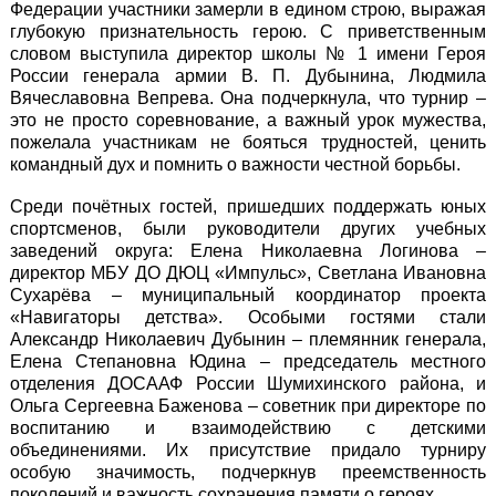
Федерации участники замерли в едином строю, выражая
глубокую признательность герою. С приветственным
словом выступила директор школы № 1 имени Героя
России генерала армии В. П. Дубынина, Людмила
Вячеславовна Вепрева. Она подчеркнула, что турнир –
это не просто соревнование, а важный урок мужества,
пожелала участникам не бояться трудностей, ценить
командный дух и помнить о важности честной борьбы.
Среди почётных гостей, пришедших поддержать юных
спортсменов, были руководители других учебных
заведений округа: Елена Николаевна Логинова –
директор МБУ ДО ДЮЦ «Импульс», Светлана Ивановна
Сухарёва – муниципальный координатор проекта
«Навигаторы детства». Особыми гостями стали
Александр Николаевич Дубынин – племянник генерала,
Елена Степановна Юдина – председатель местного
отделения ДОСААФ России Шумихинского района, и
Ольга Сергеевна Баженова – советник при директоре по
воспитанию и взаимодействию с детскими
объединениями. Их присутствие придало турниру
особую значимость, подчеркнув преемственность
поколений и важность сохранения памяти о героях.