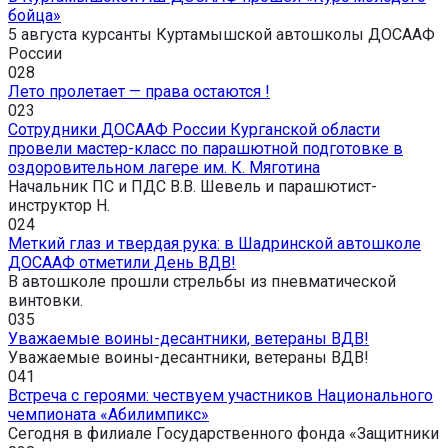
бойца»
5 августа курсанты Куртамышской автошколы ДОСААФ
России
0
28
Лето пролетает — права остаются !
0
23
Сотрудники ДОСААФ России Курганской области
провели мастер-класс по парашютной подготовке в
оздоровительном лагере им. К. Мяготина
Начальник ПС и ПДС В.В. Шевель и парашютист-
инструктор Н.
0
24
Меткий глаз и твердая рука: в Шадринской автошколе
ДОСААФ отметили День ВДВ!
В автошколе прошли стрельбы из пневматической
винтовки.
0
35
Уважаемые воины-десантники, ветераны ВДВ!
Уважаемые воины-десантники, ветераны ВДВ!
0
41
Встреча с героями: чествуем участников Национального
чемпионата «Абилимпикс»
Сегодня в филиале Государственного фонда «Защитники