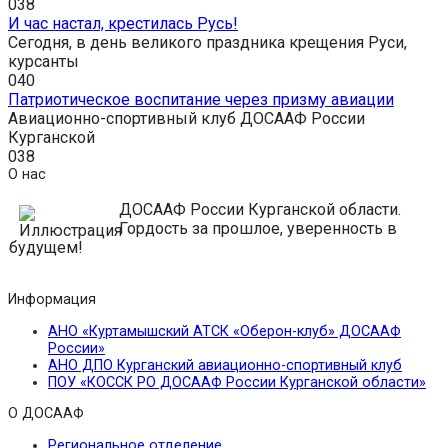
0
38
И час настал, крестилась Русь!
Сегодня, в день великого праздника крещения Руси,
курсанты
0
40
Патриотическое воспитание через призму авиации
Авиационно-спортивный клуб ДОСААФ России
Курганской
0
38
О нас
ДОСААФ России Курганской области.
Гордость за прошлое, уверенность в
будущем!
Информация
АНО «Куртамышский АТСК «Оберон-клуб» ДОСААФ
России»
АНО ДПО Курганский авиационно-спортивный клуб
ПОУ «КОССК РО ДОСААФ России Курганской области»
О ДОСААФ
Региональное отделение