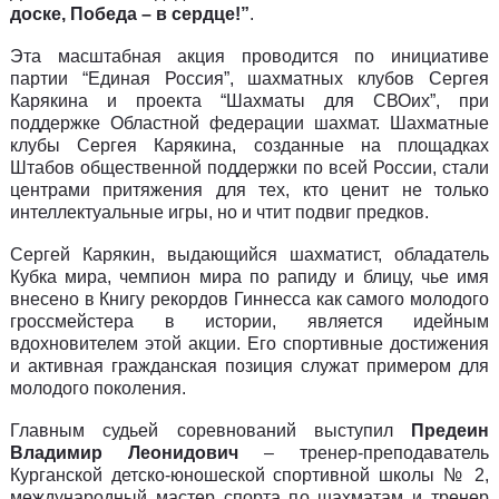
доске, Победа – в сердце!”
.
Эта масштабная акция проводится по инициативе
партии “Единая Россия”, шахматных клубов Сергея
Карякина и проекта “Шахматы для СВОих”, при
поддержке Областной федерации шахмат. Шахматные
клубы Сергея Карякина, созданные на площадках
Штабов общественной поддержки по всей России, стали
центрами притяжения для тех, кто ценит не только
интеллектуальные игры, но и чтит подвиг предков.
Сергей Карякин, выдающийся шахматист, обладатель
Кубка мира, чемпион мира по рапиду и блицу, чье имя
внесено в Книгу рекордов Гиннесса как самого молодого
гроссмейстера в истории, является идейным
вдохновителем этой акции. Его спортивные достижения
и активная гражданская позиция служат примером для
молодого поколения.
Главным судьей соревнований выступил
Предеин
Владимир Леонидович
– тренер-преподаватель
Курганской детско-юношеской спортивной школы № 2,
международный мастер спорта по шахматам и тренер