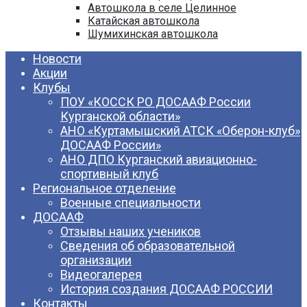
Автошкола в селе Целинное
Катайская автошкола
Шумихинская автошкола
Новости
Акции
Клубы
ПОУ «КОССК РО ДОСААФ России
Курганской области»
АНО «Куртамышский АТСК «Оберон-клуб»
ДОСААФ России»
АНО ДПО Курганский авиационно-
спортивный клуб
Региональное отделение
Военные специальности
ДОСААФ
Отзывы наших учеников
Сведения об образовательной
организации
Видеогалерея
История создания ДОСААФ РОССИИ
Контакты