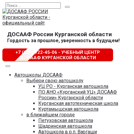
Перейти
Search
к
for:
содержанию
ДОСААФ России Курганской области
Гордость за прошлое, уверенность в будущем!
+7 (909) 722-45-06 - УЧЕБНЫЙ ЦЕНТР
ДОСААФ КУРГАНСКОЙ ОБЛАСТИ
Автошколы ДОСААФ
Выбери свою автошколу
УЦ РО - Курганская автошкола
ПО АНО «Курганский УЦ» ДОСААФ
России» Курганской области
Курганская автотехническая школа
Куртамышская автошкола
в ближайшем городе
Петуховская автошкола
Шадринская автошкола
Автошкола в р.п. Варгаши