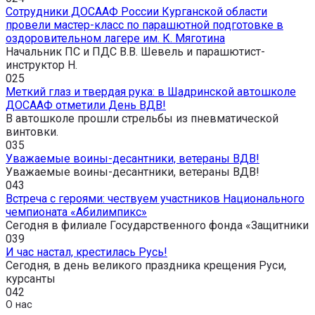
Сотрудники ДОСААФ России Курганской области
провели мастер-класс по парашютной подготовке в
оздоровительном лагере им. К. Мяготина
Начальник ПС и ПДС В.В. Шевель и парашютист-
инструктор Н.
0
25
Меткий глаз и твердая рука: в Шадринской автошколе
ДОСААФ отметили День ВДВ!
В автошколе прошли стрельбы из пневматической
винтовки.
0
35
Уважаемые воины-десантники, ветераны ВДВ!
Уважаемые воины-десантники, ветераны ВДВ!
0
43
Встреча с героями: чествуем участников Национального
чемпионата «Абилимпикс»
Сегодня в филиале Государственного фонда «Защитники
0
39
И час настал, крестилась Русь!
Сегодня, в день великого праздника крещения Руси,
курсанты
0
42
О нас