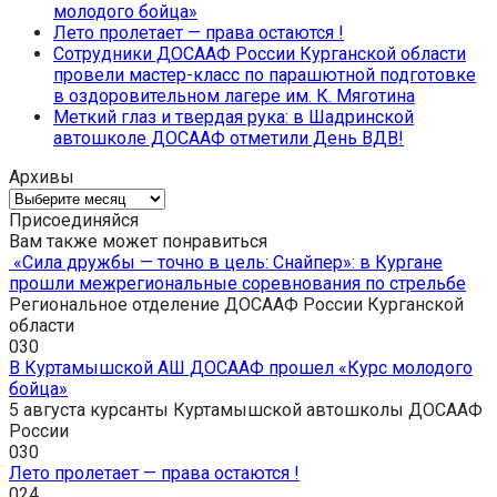
молодого бойца»
Лето пролетает — права остаются !
Сотрудники ДОСААФ России Курганской области
провели мастер-класс по парашютной подготовке
в оздоровительном лагере им. К. Мяготина
Меткий глаз и твердая рука: в Шадринской
автошколе ДОСААФ отметили День ВДВ!
Архивы
Архивы
Присоединяйся
Вам также может понравиться
«Сила дружбы — точно в цель: Снайпер»: в Кургане
прошли межрегиональные соревнования по стрельбе
Региональное отделение ДОСААФ России Курганской
области
0
30
В Куртамышской АШ ДОСААФ прошел «Курс молодого
бойца»
5 августа курсанты Куртамышской автошколы ДОСААФ
России
0
30
Лето пролетает — права остаются !
0
24