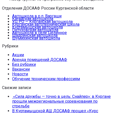
Отделения ДОСААФ России Курганской области
Автошкола в р.п. Варгаши
Катайская автошкола
УЦ РО — Курганская автошкола
Курганская автотехническая школа
Куртамышская автошкола
Петуховская автошкола
Автошкола в селе Целинное
Шадринская автошкола
Шумихинская автошкола
Рубрики
Акции
Аренда помещений ДОСААФ
Без рубрики
Вакансии
Новости
Обучение техническим профессиям
Свежие записи
«Сила дружбы — точно в цель: Снайпер»: в Кургане
прошли межрегиональные соревнования по
стрельбе
В Куртамышской АШ ДОСААФ прошел «Курс