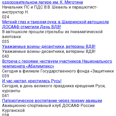
оздоровительном лагере им. К. Мяготина
Начальник ПС и ПДС В.В. Шевель и парашютист-
инструктор Н.
0
24
Меткий глаз и твердая рука: в Шадринской автошколе
ДОСААФ отметили День ВДВ!
В автошколе прошли стрельбы из пневматической
винтовки.
0
35
Уважаемые воины-десантники, ветераны ВДВ!
Уважаемые воины-десантники, ветераны ВДВ!
0
43
Встреча с героями: чествуем участников Национального
чемпионата «Абилимпикс»
Сегодня в филиале Государственного фонда «Защитники
0
39
И час настал, крестилась Русь!
Сегодня, в день великого праздника крещения Руси,
курсанты
0
41
Патриотическое воспитание через призму авиации
Авиационно-спортивный клуб ДОСААФ России
Курганской
0
38