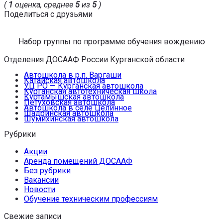
(
1
оценка, среднее
5
из
5
)
Поделиться с друзьями
Набор группы по программе обучения вождению
Отделения ДОСААФ России Курганской области
Автошкола в р.п. Варгаши
Катайская автошкола
УЦ РО — Курганская автошкола
Курганская автотехническая школа
Куртамышская автошкола
Петуховская автошкола
Автошкола в селе Целинное
Шадринская автошкола
Шумихинская автошкола
Рубрики
Акции
Аренда помещений ДОСААФ
Без рубрики
Вакансии
Новости
Обучение техническим профессиям
Свежие записи