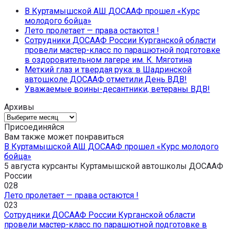
В Куртамышской АШ ДОСААФ прошел «Курс
молодого бойца»
Лето пролетает — права остаются !
Сотрудники ДОСААФ России Курганской области
провели мастер-класс по парашютной подготовке
в оздоровительном лагере им. К. Мяготина
Меткий глаз и твердая рука: в Шадринской
автошколе ДОСААФ отметили День ВДВ!
Уважаемые воины-десантники, ветераны ВДВ!
Архивы
Архивы
Присоединяйся
Вам также может понравиться
В Куртамышской АШ ДОСААФ прошел «Курс молодого
бойца»
5 августа курсанты Куртамышской автошколы ДОСААФ
России
0
28
Лето пролетает — права остаются !
0
23
Сотрудники ДОСААФ России Курганской области
провели мастер-класс по парашютной подготовке в