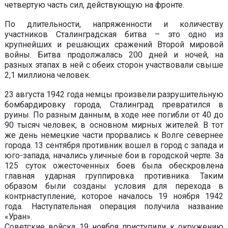
четвертую часть сил, действующую на фронте.
По длительности, напряженности и количеству
участников Сталинградская битва – это одно из
крупнейших и решающих сражений Второй мировой
войны. Битва продолжалась 200 дней и ночей, на
разных этапах в ней с обеих сторон участвовали свыше
2,1 миллиона человек.
23 августа 1942 года немцы произвели разрушительную
бомбардировку города, Сталинград превратился в
руины. По разным данным, в ходе нее погибли от 40 до
90 тысяч человек, в основном мирных жителей. В тот
же день немецкие части прорвались к Волге севернее
города. 13 сентября противник вошел в город с запада и
юго-запада, начались уличные бои в городской черте. За
125 суток ожесточенных боев была обескровлена
главная ударная группировка противника. Таким
образом были созданы условия для перехода в
контрнаступление, которое началось 19 ноября 1942
года. Наступательная операция получила название
«Уран».
Советские войска 19 ноября приступили к окружению