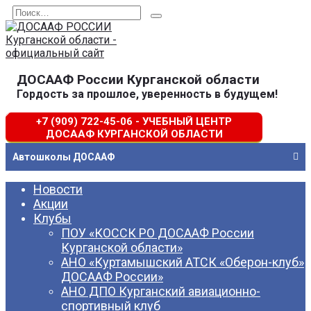
Перейти
Search
к
for:
содержанию
ДОСААФ России Курганской области
Гордость за прошлое, уверенность в будущем!
+7 (909) 722-45-06 - УЧЕБНЫЙ ЦЕНТР
ДОСААФ КУРГАНСКОЙ ОБЛАСТИ
Автошколы ДОСААФ
Новости
Акции
Клубы
ПОУ «КОССК РО ДОСААФ России
Курганской области»
АНО «Куртамышский АТСК «Оберон-клуб»
ДОСААФ России»
АНО ДПО Курганский авиационно-
спортивный клуб