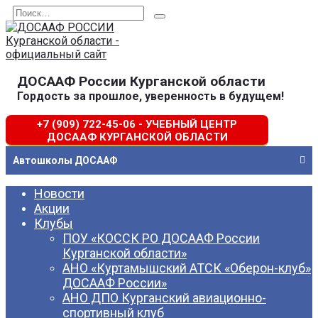
Перейти
Search
к
for:
содержанию
ДОСААФ России Курганской области
Гордость за прошлое, уверенность в будущем!
+7 (909) 722-45-06 - УЧЕБНЫЙ ЦЕНТР
ДОСААФ КУРГАНСКОЙ ОБЛАСТИ
Автошколы ДОСААФ
Новости
Акции
Клубы
ПОУ «КОССК РО ДОСААФ России
Курганской области»
АНО «Куртамышский АТСК «Оберон-клуб»
ДОСААФ России»
АНО ДПО Курганский авиационно-
спортивный клуб