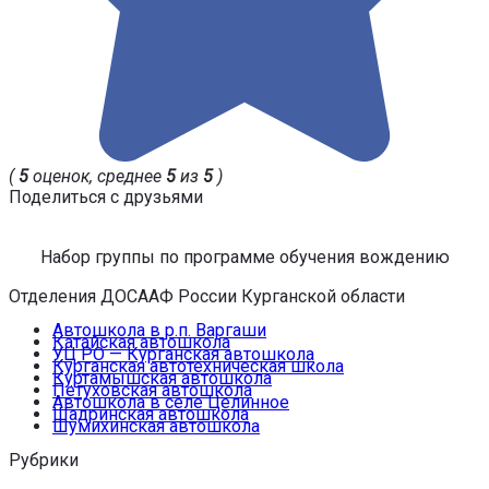
(
5
оценок, среднее
5
из
5
)
Поделиться с друзьями
Набор группы по программе обучения вождению
Отделения ДОСААФ России Курганской области
Автошкола в р.п. Варгаши
Катайская автошкола
УЦ РО — Курганская автошкола
Курганская автотехническая школа
Куртамышская автошкола
Петуховская автошкола
Автошкола в селе Целинное
Шадринская автошкола
Шумихинская автошкола
Рубрики