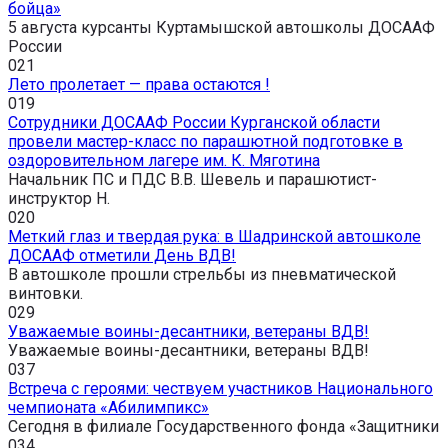
бойца»
5 августа курсанты Куртамышской автошколы ДОСААФ
России
0
21
Лето пролетает — права остаются !
0
19
Сотрудники ДОСААФ России Курганской области
провели мастер-класс по парашютной подготовке в
оздоровительном лагере им. К. Мяготина
Начальник ПС и ПДС В.В. Шевель и парашютист-
инструктор Н.
0
20
Меткий глаз и твердая рука: в Шадринской автошколе
ДОСААФ отметили День ВДВ!
В автошколе прошли стрельбы из пневматической
винтовки.
0
29
Уважаемые воины-десантники, ветераны ВДВ!
Уважаемые воины-десантники, ветераны ВДВ!
0
37
Встреча с героями: чествуем участников Национального
чемпионата «Абилимпикс»
Сегодня в филиале Государственного фонда «Защитники
0
34