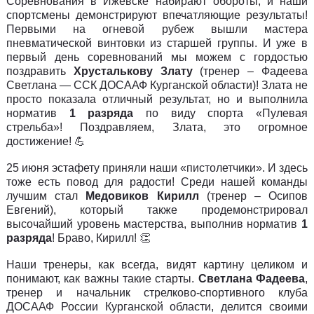
Соревнования в Ижевске набирают обороты, и наши
спортсмены демонстрируют впечатляющие результаты!
Первыми на огневой рубеж вышли мастера
пневматической винтовки из старшей группы. И уже в
первый день соревнований мы можем с гордостью
поздравить
Хрусталькову Злату
(тренер – Фадеева
Светлана —
ССК ДОСААФ Курганской области
)! Злата не
просто показала отличный результат, но и выполнила
норматив
1 разряда
по виду спорта «Пулевая
стрельба»! Поздравляем, Злата, это огромное
достижение! 💪
25 июня эстафету приняли наши «пистолетчики». И здесь
тоже есть повод для радости! Среди нашей команды
лучшим стал
Медовиков Кирилл
(тренер – Осипов
Евгений), который также продемонстрировал
высочайший уровень мастерства, выполнив норматив
1
разряда
! Браво, Кирилл! 👏
Наши тренеры, как всегда, видят картину целиком и
понимают, как важны такие старты.
Светлана Фадеева
,
тренер и начальник стрелково-спортивного клуба
ДОСААФ России Курганской области, делится своими