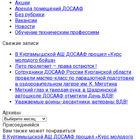
Акции
Аренда помещений ДОСААФ
Без рубрики
Вакансии
Новости
Обучение техническим профессиям
Свежие записи
В Куртамышской АШ ДОСААФ прошел «Курс
молодого бойца»
Лето пролетает — права остаются !
Сотрудники ДОСААФ России Курганской области
провели мастер-класс по парашютной подготовке
в оздоровительном лагере им. К. Мяготина
Меткий глаз и твердая рука: в Шадринской
автошколе ДОСААФ отметили День ВДВ!
Уважаемые воины-десантники, ветераны ВДВ!
Архивы
Архивы
Присоединяйся
Вам также может понравиться
В Куртамышской АШ ДОСААФ прошел «Курс молодого