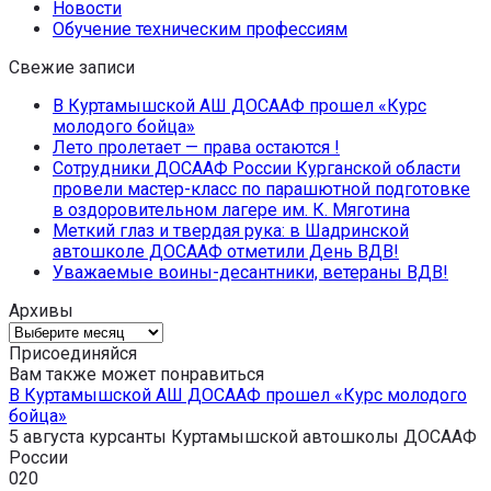
Новости
Обучение техническим профессиям
Свежие записи
В Куртамышской АШ ДОСААФ прошел «Курс
молодого бойца»
Лето пролетает — права остаются !
Сотрудники ДОСААФ России Курганской области
провели мастер-класс по парашютной подготовке
в оздоровительном лагере им. К. Мяготина
Меткий глаз и твердая рука: в Шадринской
автошколе ДОСААФ отметили День ВДВ!
Уважаемые воины-десантники, ветераны ВДВ!
Архивы
Архивы
Присоединяйся
Вам также может понравиться
В Куртамышской АШ ДОСААФ прошел «Курс молодого
бойца»
5 августа курсанты Куртамышской автошколы ДОСААФ
России
0
20