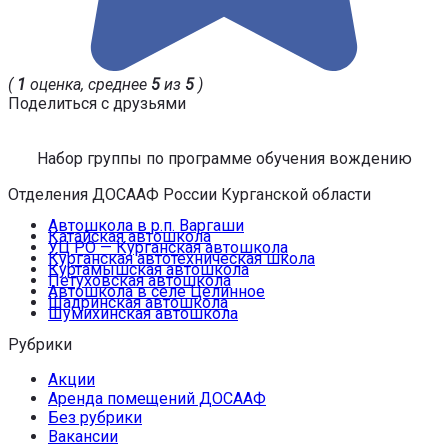
(
1
оценка, среднее
5
из
5
)
Поделиться с друзьями
Набор группы по программе обучения вождению
Отделения ДОСААФ России Курганской области
Автошкола в р.п. Варгаши
Катайская автошкола
УЦ РО — Курганская автошкола
Курганская автотехническая школа
Куртамышская автошкола
Петуховская автошкола
Автошкола в селе Целинное
Шадринская автошкола
Шумихинская автошкола
Рубрики
Акции
Аренда помещений ДОСААФ
Без рубрики
Вакансии