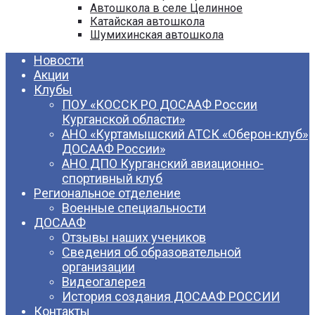
Автошкола в селе Целинное
Катайская автошкола
Шумихинская автошкола
Новости
Акции
Клубы
ПОУ «КОССК РО ДОСААФ России
Курганской области»
АНО «Куртамышский АТСК «Оберон-клуб»
ДОСААФ России»
АНО ДПО Курганский авиационно-
спортивный клуб
Региональное отделение
Военные специальности
ДОСААФ
Отзывы наших учеников
Сведения об образовательной
организации
Видеогалерея
История создания ДОСААФ РОССИИ
Контакты