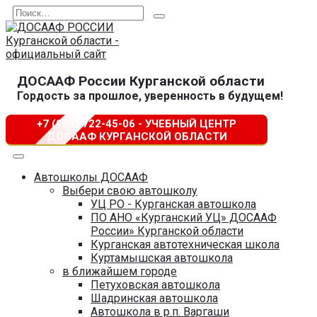
Перейти
Search
к
for:
содержанию
ДОСААФ России Курганской области
Гордость за прошлое, уверенность в будущем!
+7 (909) 722-45-06 - УЧЕБНЫЙ ЦЕНТР
ДОСААФ КУРГАНСКОЙ ОБЛАСТИ
Автошколы ДОСААФ
Выбери свою автошколу
УЦ РО - Курганская автошкола
ПО АНО «Курганский УЦ» ДОСААФ
России» Курганской области
Курганская автотехническая школа
Куртамышская автошкола
в ближайшем городе
Петуховская автошкола
Шадринская автошкола
Автошкола в р.п. Варгаши