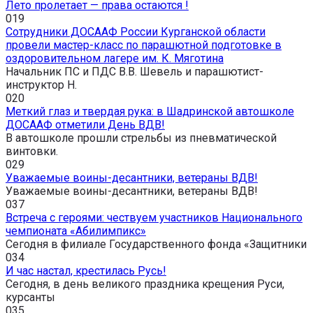
Лето пролетает — права остаются !
0
19
Сотрудники ДОСААФ России Курганской области
провели мастер-класс по парашютной подготовке в
оздоровительном лагере им. К. Мяготина
Начальник ПС и ПДС В.В. Шевель и парашютист-
инструктор Н.
0
20
Меткий глаз и твердая рука: в Шадринской автошколе
ДОСААФ отметили День ВДВ!
В автошколе прошли стрельбы из пневматической
винтовки.
0
29
Уважаемые воины-десантники, ветераны ВДВ!
Уважаемые воины-десантники, ветераны ВДВ!
0
37
Встреча с героями: чествуем участников Национального
чемпионата «Абилимпикс»
Сегодня в филиале Государственного фонда «Защитники
0
34
И час настал, крестилась Русь!
Сегодня, в день великого праздника крещения Руси,
курсанты
0
35