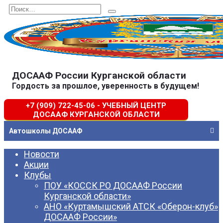
Перейти
Search
к
for:
содержанию
ДОСААФ России Курганской области
Гордость за прошлое, уверенность в будущем!
+7 (909) 722-45-06 - УЧЕБНЫЙ ЦЕНТР
ДОСААФ КУРГАНСКОЙ ОБЛАСТИ
Автошколы ДОСААФ
Новости
Акции
Клубы
ПОУ «КОССК РО ДОСААФ России
Курганской области»
АНО «Куртамышский АТСК «Оберон-клуб»
ДОСААФ России»