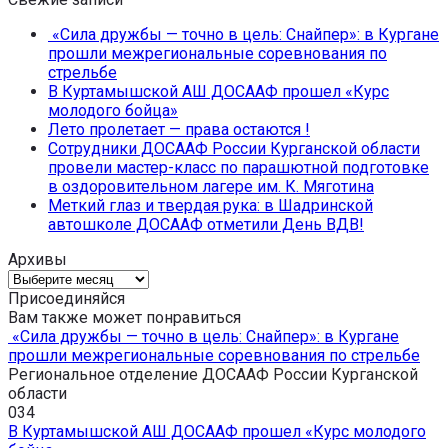
«Сила дружбы — точно в цель: Снайпер»: в Кургане
прошли межрегиональные соревнования по
стрельбе
В Куртамышской АШ ДОСААФ прошел «Курс
молодого бойца»
Лето пролетает — права остаются !
Сотрудники ДОСААФ России Курганской области
провели мастер-класс по парашютной подготовке
в оздоровительном лагере им. К. Мяготина
Меткий глаз и твердая рука: в Шадринской
автошколе ДОСААФ отметили День ВДВ!
Архивы
Архивы
Присоединяйся
Вам также может понравиться
«Сила дружбы — точно в цель: Снайпер»: в Кургане
прошли межрегиональные соревнования по стрельбе
Региональное отделение ДОСААФ России Курганской
области
0
34
В Куртамышской АШ ДОСААФ прошел «Курс молодого