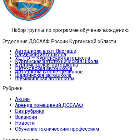
Набор группы по программе обучения вождению
Отделения ДОСААФ России Курганской области
Автошкола в р.п. Варгаши
Катайская автошкола
УЦ РО — Курганская автошкола
Курганская автотехническая школа
Куртамышская автошкола
Петуховская автошкола
Автошкола в селе Целинное
Шадринская автошкола
Шумихинская автошкола
Рубрики
Акции
Аренда помещений ДОСААФ
Без рубрики
Вакансии
Новости
Обучение техническим профессиям
Свежие записи