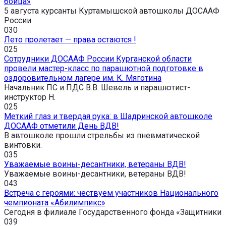
бойца»
5 августа курсанты Куртамышской автошколы ДОСААФ
России
0
30
Лето пролетает — права остаются !
0
25
Сотрудники ДОСААФ России Курганской области
провели мастер-класс по парашютной подготовке в
оздоровительном лагере им. К. Мяготина
Начальник ПС и ПДС В.В. Шевель и парашютист-
инструктор Н.
0
25
Меткий глаз и твердая рука: в Шадринской автошколе
ДОСААФ отметили День ВДВ!
В автошколе прошли стрельбы из пневматической
винтовки.
0
35
Уважаемые воины-десантники, ветераны ВДВ!
Уважаемые воины-десантники, ветераны ВДВ!
0
43
Встреча с героями: чествуем участников Национального
чемпионата «Абилимпикс»
Сегодня в филиале Государственного фонда «Защитники
0
39