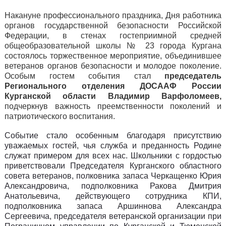
Накануне профессионального праздника, Дня работника
органов государственной безопасности Российской
Федерации, в стенах гостеприимной средней
общеобразовательной школы № 23 города Кургана
состоялось торжественное мероприятие, объединившее
ветеранов органов безопасности и молодое поколение.
Особым гостем события стал
председатель
Регионального отделения ДОСААФ России
Курганской области Владимир Варфоломеев,
подчеркнув важность преемственности поколений и
патриотического воспитания.
С
обытие стало особенным благодаря присутствию
уважаемых гостей, чья служба и преданность Родине
служат примером для всех нас.
Школьники
с гордостью
приветствовали
Председателя Курганского областного
совета ветеранов, полковника запаса Черкащенко Юрия
Александровича, под
п
олковника Ракова Дмитрия
Анатольевича, действующего сотрудника КПИ,
под
п
олковника запаса Аршиннова Александра
Сергеевича,
п
редседателя ветеранской организации при