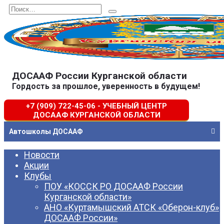
Перейти
Search
к
for:
содержанию
ДОСААФ России Курганской области
Гордость за прошлое, уверенность в будущем!
+7 (909) 722-45-06 - УЧЕБНЫЙ ЦЕНТР
ДОСААФ КУРГАНСКОЙ ОБЛАСТИ
Автошколы ДОСААФ
Новости
Акции
Клубы
ПОУ «КОССК РО ДОСААФ России
Курганской области»
АНО «Куртамышский АТСК «Оберон-клуб»
ДОСААФ России»