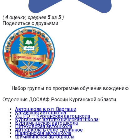
(
4
оценки, среднее
5
из
5
)
Поделиться с друзьями
Набор группы по программе обучения вождению
Отделения ДОСААФ России Курганской области
Автошкола в р.п. Варгаши
Катайская автошкола
УЦ РО — Курганская автошкола
Курганская автотехническая школа
Куртамышская автошкола
Петуховская автошкола
Автошкола в селе Целинное
Шадринская автошкола
Шумихинская автошкола