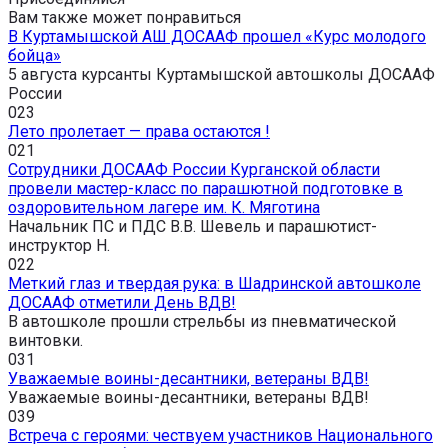
Вам также может понравиться
В Куртамышской АШ ДОСААФ прошел «Курс молодого
бойца»
5 августа курсанты Куртамышской автошколы ДОСААФ
России
0
23
Лето пролетает — права остаются !
0
21
Сотрудники ДОСААФ России Курганской области
провели мастер-класс по парашютной подготовке в
оздоровительном лагере им. К. Мяготина
Начальник ПС и ПДС В.В. Шевель и парашютист-
инструктор Н.
0
22
Меткий глаз и твердая рука: в Шадринской автошколе
ДОСААФ отметили День ВДВ!
В автошколе прошли стрельбы из пневматической
винтовки.
0
31
Уважаемые воины-десантники, ветераны ВДВ!
Уважаемые воины-десантники, ветераны ВДВ!
0
39
Встреча с героями: чествуем участников Национального