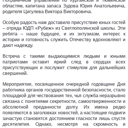
Пограничном управлении по Курганской и Тюменской
областям, капитана запаса Зудова Юрия Анатольевича,
р
одителя Цигулева Виктора Викторовича.
Особую радость нам доставило присутствие юных гостей
– отряда ЮДП «Рубеж» из Светлополянской школы. Эти
ребята – наше будущее, и их энтузиазм, интерес к
истории и готовность служить Отечеству вдохновляют и
дают надежду.
Встреча с такими выдающимися людьми и юными
патриотами оставит яркий след в сердцах всех
присутствующих и послужит стимулом для дальнейших
свершений.
Мероприятие, посвященное очередной годовщине Дня
работника органов государственной безопасности, стало
площадкой для чествования тех, чья служба неразрывно
связана с понятиями секретности, самоотверженности и
абсолютной преданности долгу. Их имена редко
появляются в заголовках новостей, а настоящие подвиги
зачастую становятся достоянием гласности лишь спустя
десятилетия. Однако, несмотря на скромность и