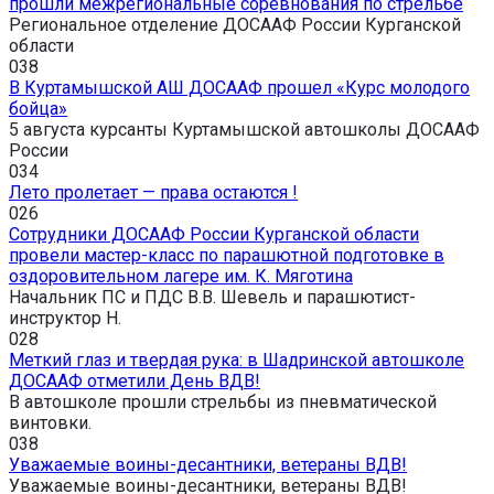
прошли межрегиональные соревнования по стрельбе
Региональное отделение ДОСААФ России Курганской
области
0
38
В Куртамышской АШ ДОСААФ прошел «Курс молодого
бойца»
5 августа курсанты Куртамышской автошколы ДОСААФ
России
0
34
Лето пролетает — права остаются !
0
26
Сотрудники ДОСААФ России Курганской области
провели мастер-класс по парашютной подготовке в
оздоровительном лагере им. К. Мяготина
Начальник ПС и ПДС В.В. Шевель и парашютист-
инструктор Н.
0
28
Меткий глаз и твердая рука: в Шадринской автошколе
ДОСААФ отметили День ВДВ!
В автошколе прошли стрельбы из пневматической
винтовки.
0
38
Уважаемые воины-десантники, ветераны ВДВ!
Уважаемые воины-десантники, ветераны ВДВ!