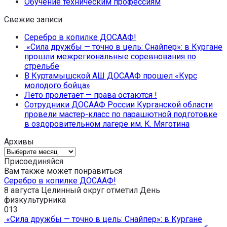
Обучение техническим профессиям
Свежие записи
Серебро в копилке ДОСААФ!
«Сила дружбы — точно в цель: Снайпер»: в Кургане
прошли межрегиональные соревнования по
стрельбе
В Куртамышской АШ ДОСААФ прошел «Курс
молодого бойца»
Лето пролетает — права остаются !
Сотрудники ДОСААФ России Курганской области
провели мастер-класс по парашютной подготовке
в оздоровительном лагере им. К. Мяготина
Архивы
Архивы
Присоединяйся
Вам также может понравиться
Серебро в копилке ДОСААФ!
8 августа Целинный округ отметил День
физкультурника
0
13
«Сила дружбы — точно в цель: Снайпер»: в Кургане