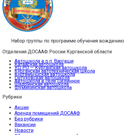
Набор группы по программе обучения вождению
Отделения ДОСААФ России Курганской области
Автошкола в р.п. Варгаши
Катайская автошкола
УЦ РО — Курганская автошкола
Курганская автотехническая школа
Куртамышская автошкола
Петуховская автошкола
Автошкола в селе Целинное
Шадринская автошкола
Шумихинская автошкола
Рубрики
Акции
Аренда помещений ДОСААФ
Без рубрики
Вакансии
Новости