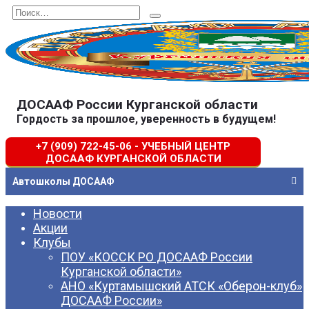
Перейти
Search
к
for:
содержанию
ДОСААФ России Курганской области
Гордость за прошлое, уверенность в будущем!
+7 (909) 722-45-06 - УЧЕБНЫЙ ЦЕНТР
ДОСААФ КУРГАНСКОЙ ОБЛАСТИ
Автошколы ДОСААФ
Новости
Акции
Клубы
ПОУ «КОССК РО ДОСААФ России
Курганской области»
АНО «Куртамышский АТСК «Оберон-клуб»
ДОСААФ России»