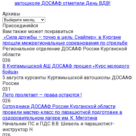
автошколе ДОСААФ отметили День ВДВ!
Архивы
Архивы
Присоединяйся
Вам также может понравиться
«Сила дружбы — точно в цель: Снайпер»: в Кургане
прошли межрегиональные соревнования по стрельбе
Региональное отделение ДОСААФ России Курганской
области
0
36
В Куртамышской АШ ДОСААФ прошел «Курс молодого
бойца»
5 августа курсанты Куртамышской автошколы ДОСААФ
России
0
31
Лето пролетает — права остаются !
0
26
Сотрудники ДОСААФ России Курганской области
провели мастер-класс по парашютной подготовке в
оздоровительном лагере им. К. Мяготина
Начальник ПС и ПДС В.В. Шевель и парашютист-
инструктор Н.
0
26