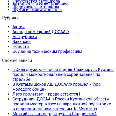
Петуховская автошкола
Автошкола в селе Целинное
Шадринская автошкола
Шумихинская автошкола
Рубрики
Акции
Аренда помещений ДОСААФ
Без рубрики
Вакансии
Новости
Обучение техническим профессиям
Свежие записи
«Сила дружбы — точно в цель: Снайпер»: в Кургане
прошли межрегиональные соревнования по
стрельбе
В Куртамышской АШ ДОСААФ прошел «Курс
молодого бойца»
Лето пролетает — права остаются !
Сотрудники ДОСААФ России Курганской области
провели мастер-класс по парашютной подготовке
в оздоровительном лагере им. К. Мяготина
Меткий глаз и твердая рука: в Шадринской