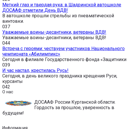
Меткий глаз и твердая рука: в Шадринской автошколе
ДОСААФ отметили День ВДВ!
В автошколе прошли стрельбы из пневматической
винтовки.
0
37
Уважаемые воины-десантники, ветераны ВДВ!
Уважаемые воины-десантники, ветераны ВДВ!
0
44
Встреча с героями: чествуем участников Национального
чемпионата «Абилимпикс»
Сегодня в филиале Государственного фонда «Защитники
0
39
И час настал, крестилась Русь!
Сегодня, в день великого праздника крещения Руси,
курсанты
0
42
О нас
ДОСААФ России Курганской области.
Гордость за прошлое, уверенность в
будущем!
Информация