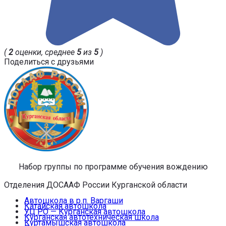
(
2
оценки, среднее
5
из
5
)
Поделиться с друзьями
Набор группы по программе обучения вождению
Отделения ДОСААФ России Курганской области
Автошкола в р.п. Варгаши
Катайская автошкола
УЦ РО — Курганская автошкола
Курганская автотехническая школа
Куртамышская автошкола