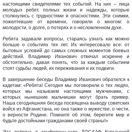
настоящими свидетелями тех событий. На них – лица
молодых ребят, полных жизни и надежды, которые
столкнулись с трудностями и опасностями. Эти снимки,
пожелтевшие от времени, говорили о многом: о
молодости, о долге, о потерях и о несломленном духе.
Ребята задавали вопросы, стараясь узнать как можно
больше о событиях тех лет. Их интересовало все: от
бытовых условий до самых сложных моментов боевых
действий. Владимир Иванович отвечал искренне и
обстоятельно, давая понять, что за каждым событием
стоят судьбы людей, их переживания и их подвиги.
В завершение беседы Владимир Иванович обратился к
кадетам: «Ребята! Сегодня мы поговорили о тех людях,
которых мы называем настоящими мужчинами, с
которых нынешние мальчишки могут брать пример.
Наша сегодняшняя беседа посвящена выводу советских
войск из Афганистана, но она также о мужестве, о чести,
о верности Родине. Помните об этом, берегите мир и
будьте достойными гражданами своей страны!»
Эта встреча в конференц-зале ДОСААФ Курганской