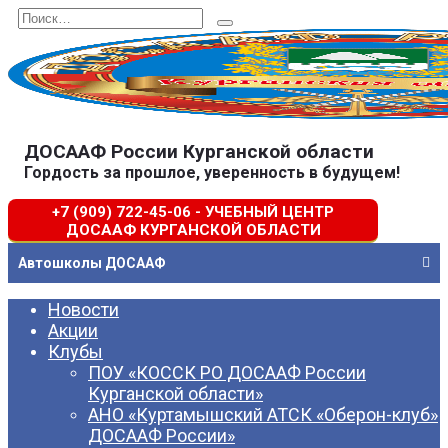
Перейти
Search
к
for:
содержанию
ДОСААФ России Курганской области
Гордость за прошлое, уверенность в будущем!
+7 (909) 722-45-06 - УЧЕБНЫЙ ЦЕНТР
ДОСААФ КУРГАНСКОЙ ОБЛАСТИ
Автошколы ДОСААФ
Новости
Акции
Клубы
ПОУ «КОССК РО ДОСААФ России
Курганской области»
АНО «Куртамышский АТСК «Оберон-клуб»
ДОСААФ России»