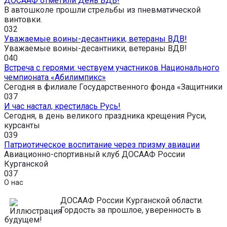
ДОСААФ отметили День ВДВ!
В автошколе прошли стрельбы из пневматической
винтовки.
0
32
Уважаемые воины-десантники, ветераны ВДВ!
Уважаемые воины-десантники, ветераны ВДВ!
0
40
Встреча с героями: чествуем участников Национального
чемпионата «Абилимпикс»
Сегодня в филиале Государственного фонда «Защитники
0
37
И час настал, крестилась Русь!
Сегодня, в день великого праздника крещения Руси,
курсанты
0
39
Патриотическое воспитание через призму авиации
Авиационно-спортивный клуб ДОСААФ России
Курганской
0
37
О нас
ДОСААФ России Курганской области.
Гордость за прошлое, уверенность в
будущем!