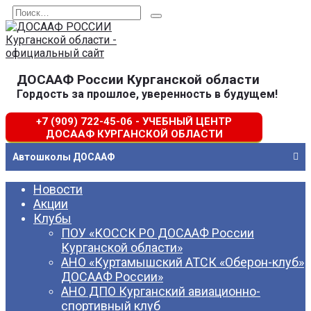
Перейти
Search
к
for:
содержанию
ДОСААФ России Курганской области
Гордость за прошлое, уверенность в будущем!
+7 (909) 722-45-06 - УЧЕБНЫЙ ЦЕНТР
ДОСААФ КУРГАНСКОЙ ОБЛАСТИ
Автошколы ДОСААФ
Новости
Акции
Клубы
ПОУ «КОССК РО ДОСААФ России
Курганской области»
АНО «Куртамышский АТСК «Оберон-клуб»
ДОСААФ России»
АНО ДПО Курганский авиационно-
спортивный клуб