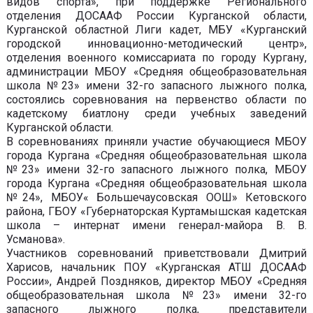
видов спорта», при поддержке Регионального
отделения ДОСААФ России Курганской области,
Курганской областной Лиги кадет, МБУ «Курганский
городской инновационно-методический центр»,
отделения военного комиссариата по городу Кургану,
администрации МБОУ «Средняя общеобразовательная
школа №23» имени 32-го запасного лыжного полка,
состоялись соревнования на первенство области по
кадетскому биатлону среди учебных заведений
Курганской области.
В соревнованиях приняли участие обучающиеся МБОУ
города Кургана «Средняя общеобразовательная школа
№23» имени 32-го запасного лыжного полка, МБОУ
города Кургана «Средняя общеобразовательная школа
№24», МБОУ« Большечаусовская ООШ» Кетовского
района, ГБОУ «Губернаторская Куртамышская кадетская
школа – интернат имени генерал-майора В. В.
Усманова».
Участников соревнований приветствовали Дмитрий
Харисов, начальник ПОУ «Курганская АТШ ДОСААФ
России», Андрей Поздняков, директор МБОУ «Средняя
общеобразовательная школа №23» имени 32-го
запасного лыжного полка, представители