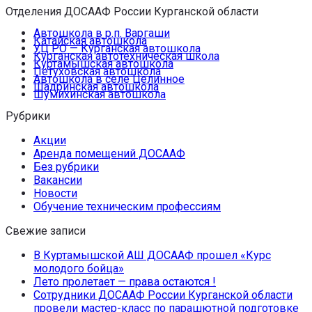
Отделения ДОСААФ России Курганской области
Автошкола в р.п. Варгаши
Катайская автошкола
УЦ РО — Курганская автошкола
Курганская автотехническая школа
Куртамышская автошкола
Петуховская автошкола
Автошкола в селе Целинное
Шадринская автошкола
Шумихинская автошкола
Рубрики
Акции
Аренда помещений ДОСААФ
Без рубрики
Вакансии
Новости
Обучение техническим профессиям
Свежие записи
В Куртамышской АШ ДОСААФ прошел «Курс
молодого бойца»
Лето пролетает — права остаются !
Сотрудники ДОСААФ России Курганской области
провели мастер-класс по парашютной подготовке