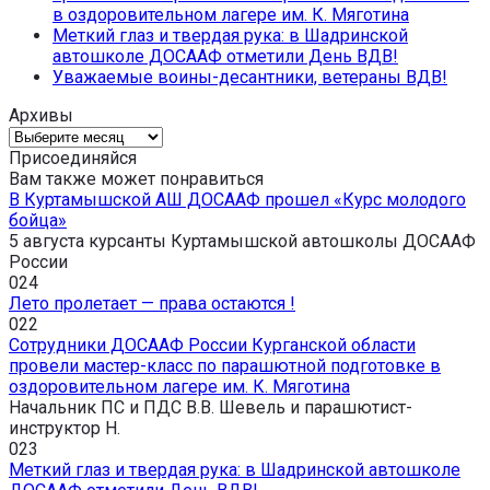
в оздоровительном лагере им. К. Мяготина
Меткий глаз и твердая рука: в Шадринской
автошколе ДОСААФ отметили День ВДВ!
Уважаемые воины-десантники, ветераны ВДВ!
Архивы
Архивы
Присоединяйся
Вам также может понравиться
В Куртамышской АШ ДОСААФ прошел «Курс молодого
бойца»
5 августа курсанты Куртамышской автошколы ДОСААФ
России
0
24
Лето пролетает — права остаются !
0
22
Сотрудники ДОСААФ России Курганской области
провели мастер-класс по парашютной подготовке в
оздоровительном лагере им. К. Мяготина
Начальник ПС и ПДС В.В. Шевель и парашютист-
инструктор Н.
0
23
Меткий глаз и твердая рука: в Шадринской автошколе