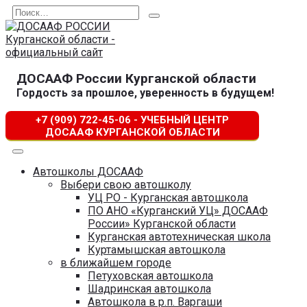
Перейти
Search
к
for:
содержанию
ДОСААФ России Курганской области
Гордость за прошлое, уверенность в будущем!
+7 (909) 722-45-06 - УЧЕБНЫЙ ЦЕНТР
ДОСААФ КУРГАНСКОЙ ОБЛАСТИ
Автошколы ДОСААФ
Выбери свою автошколу
УЦ РО - Курганская автошкола
ПО АНО «Курганский УЦ» ДОСААФ
России» Курганской области
Курганская автотехническая школа
Куртамышская автошкола
в ближайшем городе
Петуховская автошкола
Шадринская автошкола
Автошкола в р.п. Варгаши