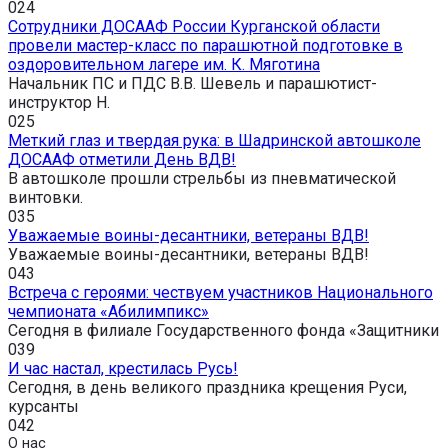
0
24
Сотрудники ДОСААФ России Курганской области
провели мастер-класс по парашютной подготовке в
оздоровительном лагере им. К. Мяготина
Начальник ПС и ПДС В.В. Шевель и парашютист-
инструктор Н.
0
25
Меткий глаз и твердая рука: в Шадринской автошколе
ДОСААФ отметили День ВДВ!
В автошколе прошли стрельбы из пневматической
винтовки.
0
35
Уважаемые воины-десантники, ветераны ВДВ!
Уважаемые воины-десантники, ветераны ВДВ!
0
43
Встреча с героями: чествуем участников Национального
чемпионата «Абилимпикс»
Сегодня в филиале Государственного фонда «Защитники
0
39
И час настал, крестилась Русь!
Сегодня, в день великого праздника крещения Руси,
курсанты
0
42
О нас