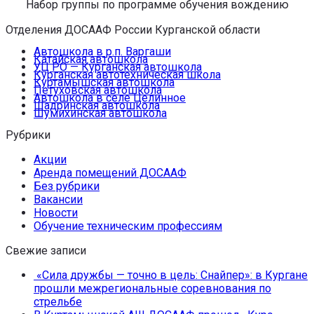
Набор группы по программе обучения вождению
Отделения ДОСААФ России Курганской области
Автошкола в р.п. Варгаши
Катайская автошкола
УЦ РО — Курганская автошкола
Курганская автотехническая школа
Куртамышская автошкола
Петуховская автошкола
Автошкола в селе Целинное
Шадринская автошкола
Шумихинская автошкола
Рубрики
Акции
Аренда помещений ДОСААФ
Без рубрики
Вакансии
Новости
Обучение техническим профессиям
Свежие записи
«Сила дружбы — точно в цель: Снайпер»: в Кургане
прошли межрегиональные соревнования по
стрельбе