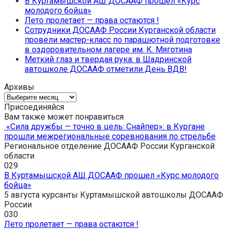
В Куртамышской АШ ДОСААФ прошел «Курс
молодого бойца»
Лето пролетает — права остаются !
Сотрудники ДОСААФ России Курганской области
провели мастер-класс по парашютной подготовке
в оздоровительном лагере им. К. Мяготина
Меткий глаз и твердая рука: в Шадринской
автошколе ДОСААФ отметили День ВДВ!
Архивы
Архивы
Присоединяйся
Вам также может понравиться
«Сила дружбы — точно в цель: Снайпер»: в Кургане
прошли межрегиональные соревнования по стрельбе
Региональное отделение ДОСААФ России Курганской
области
0
29
В Куртамышской АШ ДОСААФ прошел «Курс молодого
бойца»
5 августа курсанты Куртамышской автошколы ДОСААФ
России
0
30
Лето пролетает — права остаются !