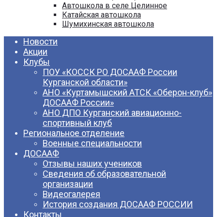
Автошкола в селе Целинное
Катайская автошкола
Шумихинская автошкола
Новости
Акции
Клубы
ПОУ «КОССК РО ДОСААФ России
Курганской области»
АНО «Куртамышский АТСК «Оберон-клуб»
ДОСААФ России»
АНО ДПО Курганский авиационно-
спортивный клуб
Региональное отделение
Военные специальности
ДОСААФ
Отзывы наших учеников
Сведения об образовательной
организации
Видеогалерея
История создания ДОСААФ РОССИИ
Контакты