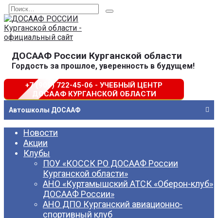
Перейти
Search
к
for:
содержанию
ДОСААФ России Курганской области
Гордость за прошлое, уверенность в будущем!
+7 (909) 722-45-06 - УЧЕБНЫЙ ЦЕНТР
ДОСААФ КУРГАНСКОЙ ОБЛАСТИ
Автошколы ДОСААФ
Новости
Акции
Клубы
ПОУ «КОССК РО ДОСААФ России
Курганской области»
АНО «Куртамышский АТСК «Оберон-клуб»
ДОСААФ России»
АНО ДПО Курганский авиационно-
спортивный клуб