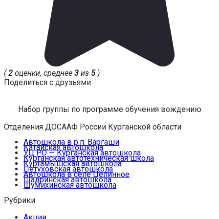
(
2
оценки, среднее
3
из
5
)
Поделиться с друзьями
Набор группы по программе обучения вождению
Отделения ДОСААФ России Курганской области
Автошкола в р.п. Варгаши
Катайская автошкола
УЦ РО — Курганская автошкола
Курганская автотехническая школа
Куртамышская автошкола
Петуховская автошкола
Автошкола в селе Целинное
Шадринская автошкола
Шумихинская автошкола
Рубрики
Акции