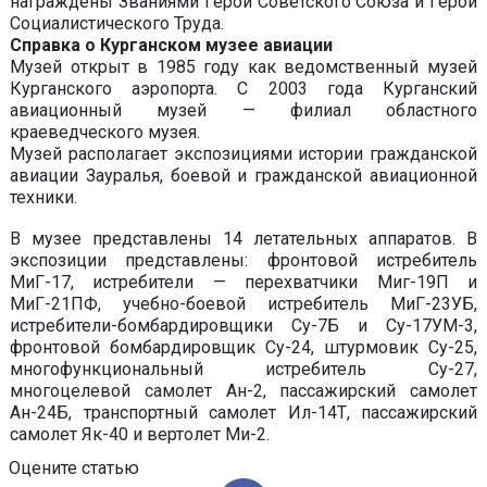
награждены Званиями Герой Советского Союза и Герой
Социалистического Труда.
Справка о Курганском музее авиации
Музей открыт в 1985 году как ведомственный музей
Курганского аэропорта. С 2003 года Курганский
авиационный музей — филиал областного
краеведческого музея.
Музей располагает экспозициями истории гражданской
авиации Зауралья, боевой и гражданской авиационной
техники.
В музее представлены 14 летательных аппаратов. В
экспозиции представлены: фронтовой истребитель
МиГ-17, истребители — перехватчики Миг-19П и
МиГ-21ПФ, учебно-боевой истребитель МиГ-23УБ,
истребители-бомбардировщики Су-7Б и Су-17УМ-3,
фронтовой бомбардировщик Су-24, штурмовик Су-25,
многофункциональный истребитель Су-27,
многоцелевой самолет Ан-2, пассажирский самолет
Ан-24Б, транспортный самолет Ил-14Т, пассажирский
самолет Як-40 и вертолет Ми-2.
Оцените статью