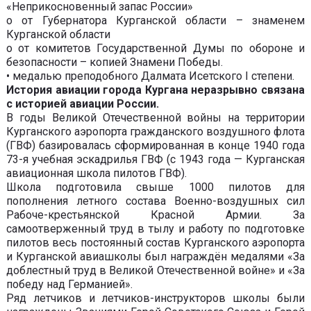
«Неприкосновенный запас России»
o от Губернатора Курганской области – знаменем
Курганской области
o от комитетов Государственной Думы по обороне и
безопасности – копией Знамени Победы.
• медалью преподобного Далмата Исетского I степени.
История авиации города Кургана неразрывно связана
с историей авиации России.
В годы Великой Отечественной войны на территории
Курганского аэропорта гражданского воздушного флота
(ГВФ) базировалась сформированная в конце 1940 года
73-я учебная эскадрилья ГВФ (с 1943 года — Курганская
авиационная школа пилотов ГВФ).
Школа подготовила свыше 1000 пилотов для
пополнения летного состава Военно-воздушных сил
Рабоче-крестьянской Красной Армии. За
самоотверженный труд в тылу и работу по подготовке
пилотов весь постоянный состав Курганского аэропорта
и Курганской авиашколы был награждён медалями «За
доблестный труд в Великой Отечественной войне» и «За
победу над Германией».
Ряд летчиков и летчиков-инструкторов школы были