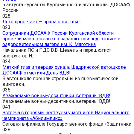
5 августа курсанты Куртамышской автошколы ДОСААФ
России
0
28
Лето пролетает — права остаются !
0
23
Сотрудники ДОСААФ России Курганской области
провели мастер-класс по парашютной подготовке в
оздоровительном лагере им. К. Мяготина
Начальник ПС и ПДС В.В. Шевель и парашютист-
инструктор Н.
0
24
Меткий глаз и твердая рука: в Шадринской автошколе
ДОСААФ отметили День ВДВ!
В автошколе прошли стрельбы из пневматической
винтовки.
0
35
Уважаемые воины-десантники, ветераны ВДВ!
Уважаемые воины-десантники, ветераны ВДВ!
0
41
Встреча с героями: чествуем участников Национального
чемпионата «Абилимпикс»
Сегодня в филиале Государственного фонда «Защитники
0
38