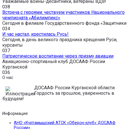
Уважаемые воины-десантники, ветераны ВДВ!
0
38
Встреча с героями: чествуем участников Национального
чемпионата «Абилимпикс»
Сегодня в филиале Государственного фонда «Защитники
0
34
И час настал, крестилась Русь!
Сегодня, в день великого праздника крещения Руси,
курсанты
0
37
Патриотическое воспитание через призму авиации
Авиационно-спортивный клуб ДОСААФ России
Курганской
0
36
О нас
ДОСААФ России Курганской области.
Гордость за прошлое, уверенность в
будущем!
Информация
АНО «Куртамышский АТСК «Оберон-клуб» ДОСААФ
России»