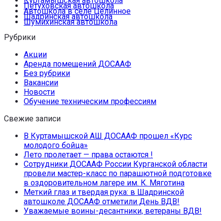
Куртамышская автошкола
Петуховская автошкола
Автошкола в селе Целинное
Шадринская автошкола
Шумихинская автошкола
Рубрики
Акции
Аренда помещений ДОСААФ
Без рубрики
Вакансии
Новости
Обучение техническим профессиям
Свежие записи
В Куртамышской АШ ДОСААФ прошел «Курс
молодого бойца»
Лето пролетает — права остаются !
Сотрудники ДОСААФ России Курганской области
провели мастер-класс по парашютной подготовке
в оздоровительном лагере им. К. Мяготина
Меткий глаз и твердая рука: в Шадринской
автошколе ДОСААФ отметили День ВДВ!
Уважаемые воины-десантники, ветераны ВДВ!