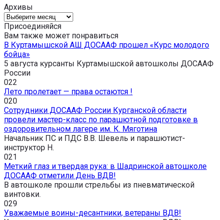
Архивы
Архивы
Присоединяйся
Вам также может понравиться
В Куртамышской АШ ДОСААФ прошел «Курс молодого
бойца»
5 августа курсанты Куртамышской автошколы ДОСААФ
России
0
22
Лето пролетает — права остаются !
0
20
Сотрудники ДОСААФ России Курганской области
провели мастер-класс по парашютной подготовке в
оздоровительном лагере им. К. Мяготина
Начальник ПС и ПДС В.В. Шевель и парашютист-
инструктор Н.
0
21
Меткий глаз и твердая рука: в Шадринской автошколе
ДОСААФ отметили День ВДВ!
В автошколе прошли стрельбы из пневматической
винтовки.
0
29
Уважаемые воины-десантники, ветераны ВДВ!