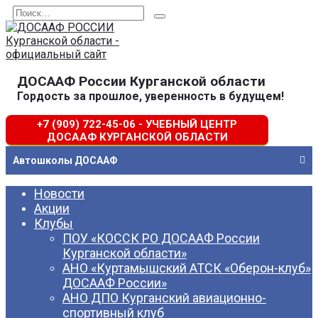
Перейти
Search
к
for:
содержанию
ДОСААФ России Курганской области
Гордость за прошлое, уверенность в будущем!
+7 (909) 722-45-06 - УЧЕБНЫЙ ЦЕНТР
ДОСААФ КУРГАНСКОЙ ОБЛАСТИ
Автошколы ДОСААФ
Новости
Акции
Клубы
ПОУ «КОССК РО ДОСААФ России
Курганской области»
АНО «Куртамышский АТСК «Оберон-клуб»
ДОСААФ России»
АНО ДПО Курганский авиационно-
спортивный клуб