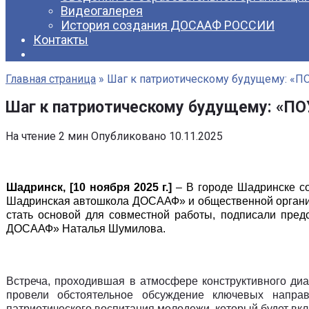
Видеогалерея
История создания ДОСААФ РОССИИ
Контакты
Главная страница
»
Шаг к патриотическому будущему: «П
Шаг к патриотическому будущему: «П
На чтение
2 мин
Опубликовано
10.11.2025
Шадринск, [
10 ноября 2025 г.
]
– В городе Шадринске со
Шадринская автошкола ДОСААФ» и общественной организ
стать основой для совместной работы, подписали пре
ДОСААФ» Наталья Шумилова.
Встреча, проходившая в атмосфере конструктивного ди
провели обстоятельное обсуждение ключевых направ
патриотического воспитания молодежи, который будет вк