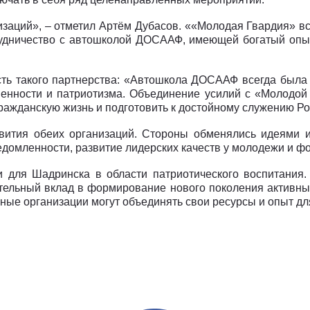
заций», – отметил Артём Дубасов. ««Молодая Гвардия» все
рудничество с автошколой ДОСААФ, имеющей богатый опыт 
ть такого партнерства: «Автошкола ДОСААФ всегда была к
твенности и патриотизма. Объединение усилий с «Молодой
гражданскую жизнь и подготовить к достойному служению Р
звития обеих организаций. Стороны обменялись идеями 
домленности, развитие лидерских качеств у молодежи и ф
 для Шадринска в области патриотического воспитания
ельный вклад в формирование нового поколения активных,
чные организации могут объединять свои ресурсы и опыт д