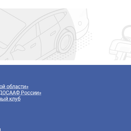
й области»
 ДОСААФ России»
ный клуб
и