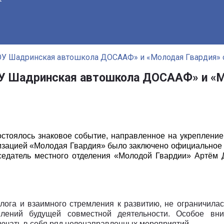
ОУ Шадринская автошкола ДОСААФ» и «Молодая Гвардия» 
ОУ Шадринская автошкола ДОСААФ» и «М
стоялось знаковое событие, направленное на укрепление
ацией «Молодая Гвардия» было заключено официальное со
дседатель местного отделения «Молодой Гвардии» Артём 
алога и взаимного стремления к развитию, не ограничи
лений будущей совместной деятельности. Особое вн
лючать в себя ряд целенаправленных мероприятий.