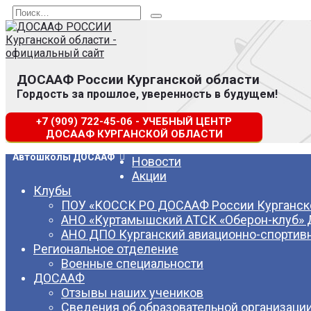
Перейти
Search
к
for:
содержанию
ДОСААФ России Курганской области
Гордость за прошлое, уверенность в будущем!
+7 (909) 722-45-06 - УЧЕБНЫЙ ЦЕНТР
ДОСААФ КУРГАНСКОЙ ОБЛАСТИ
Автошколы ДОСААФ
Новости
Акции
Клубы
ПОУ «КОССК РО ДОСААФ России Курганско
АНО «Куртамышский АТСК «Оберон-клуб»
АНО ДПО Курганский авиационно-спортив
Региональное отделение
Военные специальности
ДОСААФ
Отзывы наших учеников
Сведения об образовательной организаци