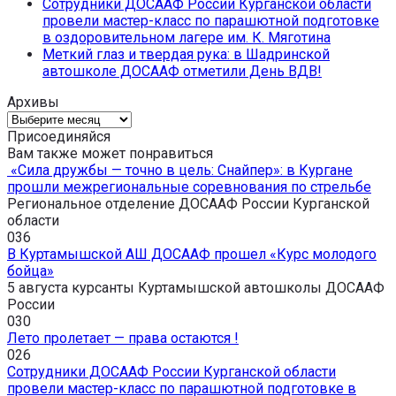
Сотрудники ДОСААФ России Курганской области
провели мастер-класс по парашютной подготовке
в оздоровительном лагере им. К. Мяготина
Меткий глаз и твердая рука: в Шадринской
автошколе ДОСААФ отметили День ВДВ!
Архивы
Архивы
Присоединяйся
Вам также может понравиться
«Сила дружбы — точно в цель: Снайпер»: в Кургане
прошли межрегиональные соревнования по стрельбе
Региональное отделение ДОСААФ России Курганской
области
0
36
В Куртамышской АШ ДОСААФ прошел «Курс молодого
бойца»
5 августа курсанты Куртамышской автошколы ДОСААФ
России
0
30
Лето пролетает — права остаются !
0
26
Сотрудники ДОСААФ России Курганской области
провели мастер-класс по парашютной подготовке в