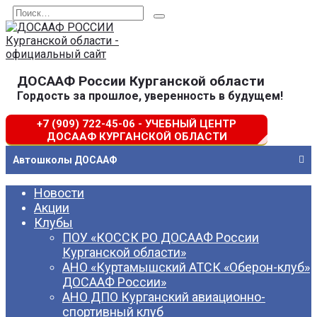
Перейти
Search
к
for:
содержанию
ДОСААФ России Курганской области
Гордость за прошлое, уверенность в будущем!
+7 (909) 722-45-06 - УЧЕБНЫЙ ЦЕНТР
ДОСААФ КУРГАНСКОЙ ОБЛАСТИ
Автошколы ДОСААФ
Новости
Акции
Клубы
ПОУ «КОССК РО ДОСААФ России
Курганской области»
АНО «Куртамышский АТСК «Оберон-клуб»
ДОСААФ России»
АНО ДПО Курганский авиационно-
спортивный клуб