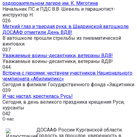
оздоровительном лагере им. К. Мяготина
Начальник ПС и ПДС В.В. Шевель и парашютист-
инструктор Н.
0
26
Меткий глаз и твердая рука: в Шадринской автошколе
ДОСААФ отметили День ВДВ!
В автошколе прошли стрельбы из пневматической
винтовки.
0
37
Уважаемые воины-десантники, ветераны ВДВ!
Уважаемые воины-десантники, ветераны ВДВ!
0
44
Встреча с героями: чествуем участников Национального
чемпионата «Абилимпикс»
Сегодня в филиале Государственного фонда «Защитники
0
39
И час настал, крестилась Русь!
Сегодня, в день великого праздника крещения Руси,
курсанты
0
42
О нас
ДОСААФ России Курганской области.
Гордость за прошлое, уверенность в