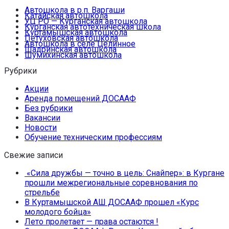
Автошкола в р.п. Варгаши
Катайская автошкола
УЦ РО — Курганская автошкола
Курганская автотехническая школа
Куртамышская автошкола
Петуховская автошкола
Автошкола в селе Целинное
Шадринская автошкола
Шумихинская автошкола
Рубрики
Акции
Аренда помещений ДОСААФ
Без рубрики
Вакансии
Новости
Обучение техническим профессиям
Свежие записи
«Сила дружбы — точно в цель: Снайпер»: в Кургане
прошли межрегиональные соревнования по
стрельбе
В Куртамышской АШ ДОСААФ прошел «Курс
молодого бойца»
Лето пролетает — права остаются !