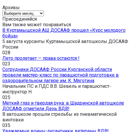
Архивы
Архивы
Присоединяйся
Вам также может понравиться
В Куртамышской АШ ДОСААФ прошел «Курс молодого
бойца»
5 августа курсанты Куртамышской автошколы ДОСААФ
России
0
28
Лето пролетает — права остаются !
0
23
Сотрудники ДОСААФ России Курганской области
провели мастер-класс по парашютной подготовке в
оздоровительном лагере им. К. Мяготина
Начальник ПС и ПДС В.В. Шевель и парашютист-
инструктор Н.
0
25
Меткий глаз и твердая рука: в Шадринской автошколе
ДОСААФ отметили День ВДВ!
В автошколе прошли стрельбы из пневматической
винтовки.
0
35
Уважаемые воины-десантники, ветераны ВДВ!