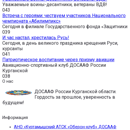
Уважаемые воины-десантники, ветераны ВДВ!
0
43
Встреча с героями: чествуем участников Национального
чемпионата «Абилимпикс»
Сегодня в филиале Государственного фонда «Защитники
0
39
И час настал, крестилась Русь!
Сегодня, в день великого праздника крещения Руси,
курсанты
0
41
Патриотическое воспитание через призму авиации
Авиационно-спортивный клуб ДОСААФ России
Курганской
0
38
О нас
ДОСААФ России Курганской области.
Гордость за прошлое, уверенность в
будущем!
Информация
АНО «Куртамышский АТСК «Оберон-клуб» ДОСААФ