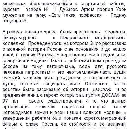
месячника оборонно-массовой и спортивной работы,
курсант взвода № 1 Дубасов Артем провел Урок
мужества на тему: «Есть такая профессия – Родину
защищать».
В рамках данного урока были приглашены студенты
физкультурного и Шадринского медицинского
колледжа. Проведен урок, на котором было рассказано
о военной истории России с ее основания и до наших
дней, о героях России, совершавших свои подвиги во
славу своей Родины. Также с ребятами была проведена
беседа на тему патриотизма, ведь для русского
человека патриотизм – это неотъемлемая часть души,
русский человек уже рождается с патриотизмом в
душе, готовый защищать свое Отечество. Также
ребятам было рассказано об истории ДОСААФ и ее
предназначении, о героях которых выпустил ДОСААФ за
97 лет своего существования. И то, что данная
организация является надежной опорой нашей
непобедимой армии и всей нашей великой Родины. В
завершении ребятам был показан короткометражный
фильм о славе России, ее стойкости и ее величии.