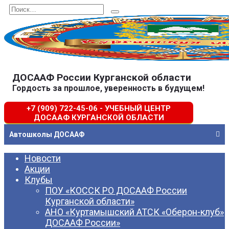
Перейти
Search
к
for:
содержанию
ДОСААФ России Курганской области
Гордость за прошлое, уверенность в будущем!
+7 (909) 722-45-06 - УЧЕБНЫЙ ЦЕНТР
ДОСААФ КУРГАНСКОЙ ОБЛАСТИ
Автошколы ДОСААФ
Новости
Акции
Клубы
ПОУ «КОССК РО ДОСААФ России
Курганской области»
АНО «Куртамышский АТСК «Оберон-клуб»
ДОСААФ России»