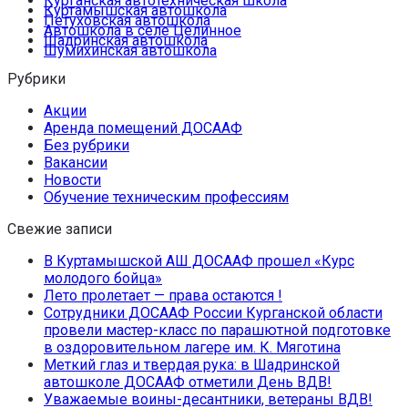
Курганская автотехническая школа
Куртамышская автошкола
Петуховская автошкола
Автошкола в селе Целинное
Шадринская автошкола
Шумихинская автошкола
Рубрики
Акции
Аренда помещений ДОСААФ
Без рубрики
Вакансии
Новости
Обучение техническим профессиям
Свежие записи
В Куртамышской АШ ДОСААФ прошел «Курс
молодого бойца»
Лето пролетает — права остаются !
Сотрудники ДОСААФ России Курганской области
провели мастер-класс по парашютной подготовке
в оздоровительном лагере им. К. Мяготина
Меткий глаз и твердая рука: в Шадринской
автошколе ДОСААФ отметили День ВДВ!
Уважаемые воины-десантники, ветераны ВДВ!