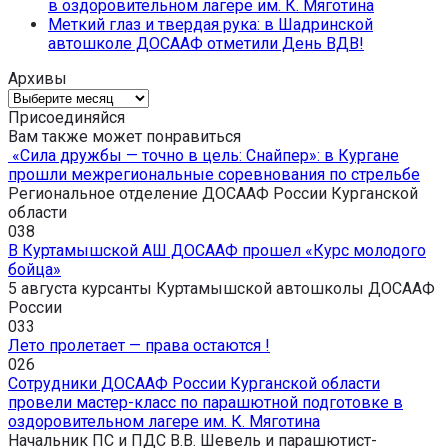
в оздоровительном лагере им. К. Мяготина
Меткий глаз и твердая рука: в Шадринской
автошколе ДОСААФ отметили День ВДВ!
Архивы
Архивы
Присоединяйся
Вам также может понравиться
«Сила дружбы — точно в цель: Снайпер»: в Кургане
прошли межрегиональные соревнования по стрельбе
Региональное отделение ДОСААФ России Курганской
области
0
38
В Куртамышской АШ ДОСААФ прошел «Курс молодого
бойца»
5 августа курсанты Куртамышской автошколы ДОСААФ
России
0
33
Лето пролетает — права остаются !
0
26
Сотрудники ДОСААФ России Курганской области
провели мастер-класс по парашютной подготовке в
оздоровительном лагере им. К. Мяготина
Начальник ПС и ПДС В.В. Шевель и парашютист-