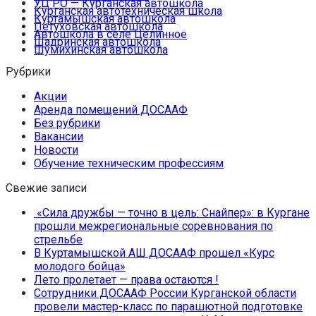
УЦ РО — Курганская автошкола
Курганская автотехническая школа
Куртамышская автошкола
Петуховская автошкола
Автошкола в селе Целинное
Шадринская автошкола
Шумихинская автошкола
Рубрики
Акции
Аренда помещений ДОСААФ
Без рубрики
Вакансии
Новости
Обучение техническим профессиям
Свежие записи
«Сила дружбы — точно в цель: Снайпер»: в Кургане
прошли межрегиональные соревнования по
стрельбе
В Куртамышской АШ ДОСААФ прошел «Курс
молодого бойца»
Лето пролетает — права остаются !
Сотрудники ДОСААФ России Курганской области
провели мастер-класс по парашютной подготовке