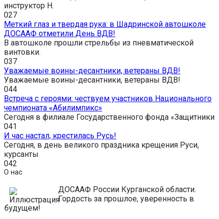
инструктор Н.
0
27
Меткий глаз и твердая рука: в Шадринской автошколе
ДОСААФ отметили День ВДВ!
В автошколе прошли стрельбы из пневматической
винтовки.
0
37
Уважаемые воины-десантники, ветераны ВДВ!
Уважаемые воины-десантники, ветераны ВДВ!
0
44
Встреча с героями: чествуем участников Национального
чемпионата «Абилимпикс»
Сегодня в филиале Государственного фонда «Защитники
0
41
И час настал, крестилась Русь!
Сегодня, в день великого праздника крещения Руси,
курсанты
0
42
О нас
ДОСААФ России Курганской области.
Гордость за прошлое, уверенность в
будущем!