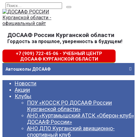
Перейти
Search
к
for:
содержанию
ДОСААФ России Курганской области
Гордость за прошлое, уверенность в будущем!
+7 (909) 722-45-06 - УЧЕБНЫЙ ЦЕНТР
ДОСААФ КУРГАНСКОЙ ОБЛАСТИ
Автошколы ДОСААФ
Новости
Акции
Клубы
ПОУ «КОССК РО ДОСААФ России
Курганской области»
АНО «Куртамышский АТСК «Оберон-клуб»
ДОСААФ России»
АНО ДПО Курганский авиационно-
спортивный клуб