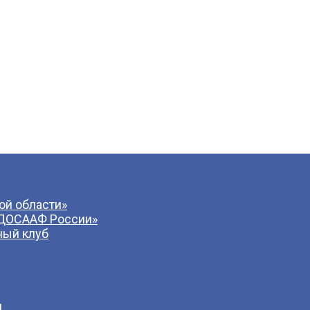
й области»
 ДОСААФ России»
ный клуб
и