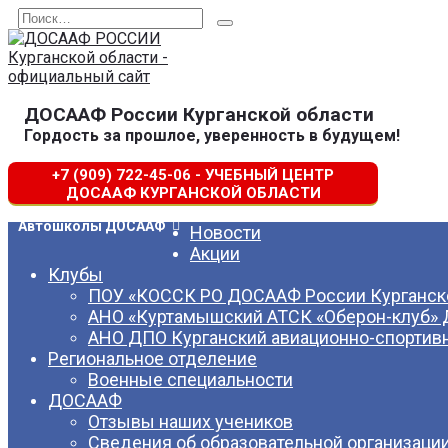
Перейти
Search
к
for:
содержанию
ДОСААФ России Курганской области
Гордость за прошлое, уверенность в будущем!
+7 (909) 722-45-06 - УЧЕБНЫЙ ЦЕНТР
ДОСААФ КУРГАНСКОЙ ОБЛАСТИ
Автошколы ДОСААФ
Новости
Акции
Клубы
ПОУ «КОССК РО ДОСААФ России Курганско
АНО «Куртамышский АТСК «Оберон-клуб»
АНО ДПО Курганский авиационно-спортив
Региональное отделение
Военные специальности
ДОСААФ
Отзывы наших учеников
Сведения об образовательной организаци