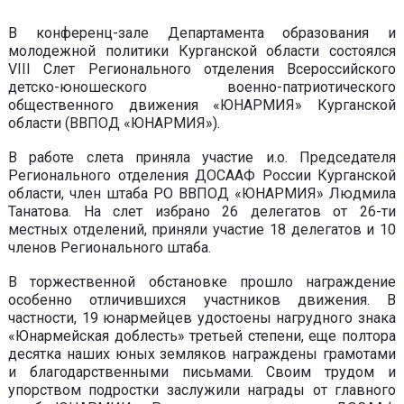
В конференц-зале Департамента образования и
молодежной политики Курганской области состоялся
VIII Слет Регионального отделения Всероссийского
детско-юношеского военно-патриотического
общественного движения «ЮНАРМИЯ» Курганской
области (ВВПОД «ЮНАРМИЯ»).
В работе слета приняла участие и.о. Председателя
Регионального отделения ДОСААФ России Курганской
области, член штаба РО ВВПОД «ЮНАРМИЯ» Людмила
Танатова. На слет избрано 26 делегатов от 26-ти
местных отделений, приняли участие 18 делегатов и 10
членов Регионального штаба.
В торжественной обстановке прошло награждение
особенно отличившихся участников движения. В
частности, 19 юнармейцев удостоены нагрудного знака
«Юнармейская доблесть» третьей степени, еще полтора
десятка наших юных земляков награждены грамотами
и благодарственными письмами. Своим трудом и
упорством подростки заслужили награды от главного