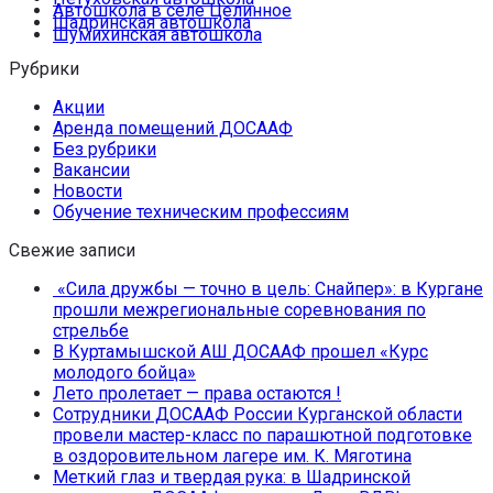
Автошкола в селе Целинное
Шадринская автошкола
Шумихинская автошкола
Рубрики
Акции
Аренда помещений ДОСААФ
Без рубрики
Вакансии
Новости
Обучение техническим профессиям
Свежие записи
«Сила дружбы — точно в цель: Снайпер»: в Кургане
прошли межрегиональные соревнования по
стрельбе
В Куртамышской АШ ДОСААФ прошел «Курс
молодого бойца»
Лето пролетает — права остаются !
Сотрудники ДОСААФ России Курганской области
провели мастер-класс по парашютной подготовке
в оздоровительном лагере им. К. Мяготина
Меткий глаз и твердая рука: в Шадринской