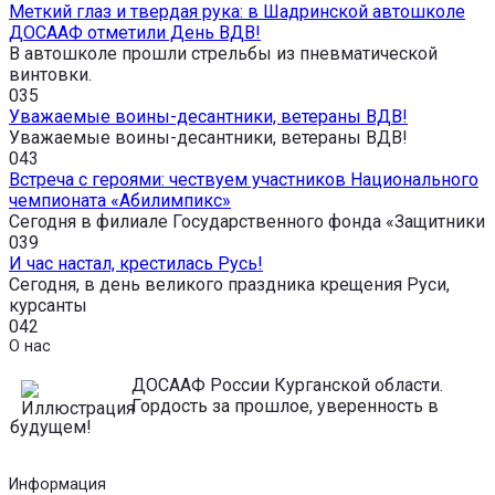
Меткий глаз и твердая рука: в Шадринской автошколе
ДОСААФ отметили День ВДВ!
В автошколе прошли стрельбы из пневматической
винтовки.
0
35
Уважаемые воины-десантники, ветераны ВДВ!
Уважаемые воины-десантники, ветераны ВДВ!
0
43
Встреча с героями: чествуем участников Национального
чемпионата «Абилимпикс»
Сегодня в филиале Государственного фонда «Защитники
0
39
И час настал, крестилась Русь!
Сегодня, в день великого праздника крещения Руси,
курсанты
0
42
О нас
ДОСААФ России Курганской области.
Гордость за прошлое, уверенность в
будущем!
Информация