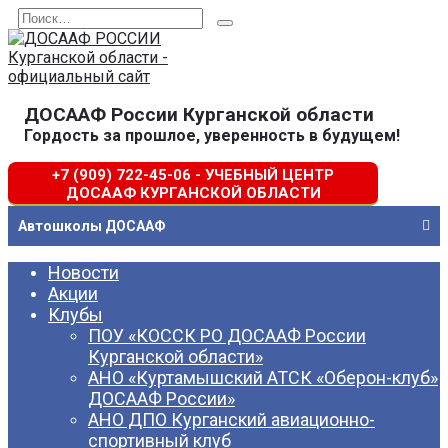
Перейти
Search
к
for:
содержанию
ДОСААФ России Курганской области
Гордость за прошлое, уверенность в будущем!
+7 (909) 722-45-06 - УЧЕБНЫЙ ЦЕНТР
ДОСААФ КУРГАНСКОЙ ОБЛАСТИ
Автошколы ДОСААФ
Новости
Акции
Клубы
ПОУ «КОССК РО ДОСААФ России
Курганской области»
АНО «Куртамышский АТСК «Оберон-клуб»
ДОСААФ России»
АНО ДПО Курганский авиационно-
спортивный клуб