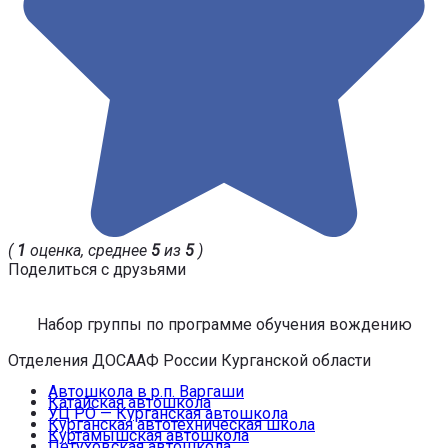
(
1
оценка, среднее
5
из
5
)
Поделиться с друзьями
Набор группы по программе обучения вождению
Отделения ДОСААФ России Курганской области
Автошкола в р.п. Варгаши
Катайская автошкола
УЦ РО — Курганская автошкола
Курганская автотехническая школа
Куртамышская автошкола
Петуховская автошкола