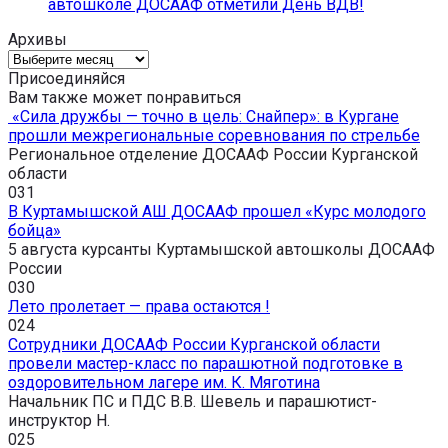
автошколе ДОСААФ отметили День ВДВ!
Архивы
Архивы
Присоединяйся
Вам также может понравиться
«Сила дружбы — точно в цель: Снайпер»: в Кургане
прошли межрегиональные соревнования по стрельбе
Региональное отделение ДОСААФ России Курганской
области
0
31
В Куртамышской АШ ДОСААФ прошел «Курс молодого
бойца»
5 августа курсанты Куртамышской автошколы ДОСААФ
России
0
30
Лето пролетает — права остаются !
0
24
Сотрудники ДОСААФ России Курганской области
провели мастер-класс по парашютной подготовке в
оздоровительном лагере им. К. Мяготина
Начальник ПС и ПДС В.В. Шевель и парашютист-
инструктор Н.
0
25