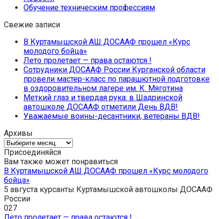
Обучение техническим профессиям
Свежие записи
В Куртамышской АШ ДОСААФ прошел «Курс
молодого бойца»
Лето пролетает — права остаются !
Сотрудники ДОСААФ России Курганской области
провели мастер-класс по парашютной подготовке
в оздоровительном лагере им. К. Мяготина
Меткий глаз и твердая рука: в Шадринской
автошколе ДОСААФ отметили День ВДВ!
Уважаемые воины-десантники, ветераны ВДВ!
Архивы
Архивы
Присоединяйся
Вам также может понравиться
В Куртамышской АШ ДОСААФ прошел «Курс молодого
бойца»
5 августа курсанты Куртамышской автошколы ДОСААФ
России
0
27
Лето пролетает — права остаются !