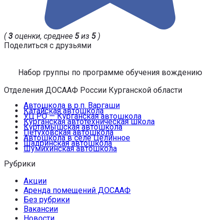
(
3
оценки, среднее
5
из
5
)
Поделиться с друзьями
Набор группы по программе обучения вождению
Отделения ДОСААФ России Курганской области
Автошкола в р.п. Варгаши
Катайская автошкола
УЦ РО — Курганская автошкола
Курганская автотехническая школа
Куртамышская автошкола
Петуховская автошкола
Автошкола в селе Целинное
Шадринская автошкола
Шумихинская автошкола
Рубрики
Акции
Аренда помещений ДОСААФ
Без рубрики
Вакансии
Новости