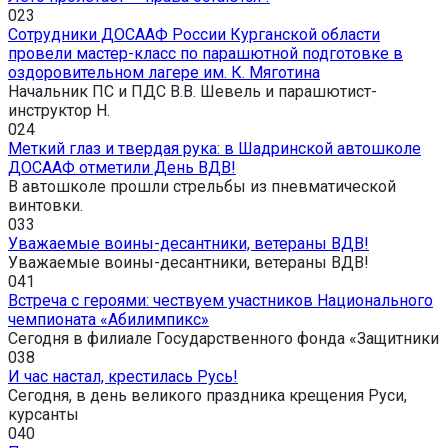
0
23
Сотрудники ДОСААФ России Курганской области
провели мастер-класс по парашютной подготовке в
оздоровительном лагере им. К. Мяготина
Начальник ПС и ПДС В.В. Шевель и парашютист-
инструктор Н.
0
24
Меткий глаз и твердая рука: в Шадринской автошколе
ДОСААФ отметили День ВДВ!
В автошколе прошли стрельбы из пневматической
винтовки.
0
33
Уважаемые воины-десантники, ветераны ВДВ!
Уважаемые воины-десантники, ветераны ВДВ!
0
41
Встреча с героями: чествуем участников Национального
чемпионата «Абилимпикс»
Сегодня в филиале Государственного фонда «Защитники
0
38
И час настал, крестилась Русь!
Сегодня, в день великого праздника крещения Руси,
курсанты
0
40