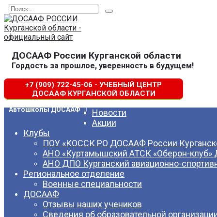
Перейти
Search
к
for:
содержанию
ДОСААФ России Курганской области
Гордость за прошлое, уверенность в будущем!
+7 (909) 722-45-06 - УЧЕБНЫЙ ЦЕНТР
ДОСААФ КУРГАНСКОЙ ОБЛАСТИ
Автошколы ДОСААФ
Новости
Акции
Клубы
ПОУ «КОССК РО ДОСААФ России Курганско
АНО «Куртамышский АТСК «Оберон-клуб»
АНО ДПО Курганский авиационно-спортив
Региональное отделение
Военные специальности
ДОСААФ
Отзывы наших учеников
Сведения об образовательной организаци