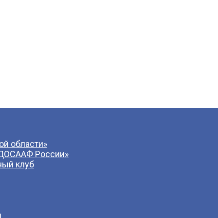
й области»
 ДОСААФ России»
ный клуб
и